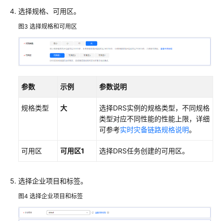
持
选择规格、可用区。
区
域
图3
选择规格和可用区
系
统
权
限
参数
示例
参数说明
规格类型
大
选择DRS实例的规格类型，不同规格
类型对应不同性能的性能上限，详细
可参考
实时灾备链路规格说明
。
可用区
可用区1
选择DRS任务创建的可用区。
选择企业项目和标签。
图4
选择企业项目和标签