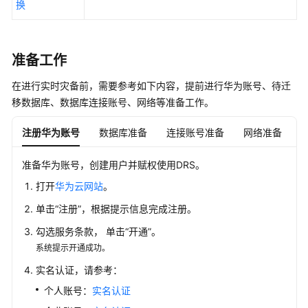
换
迁
移
任
准备工作
务
在进行实时灾备前，需要参考如下内容，提前进行华为账号、待迁
创
移数据库、数据库连接账号、网络等准备工作。
建
实
注册华为账号
数据库准备
连接账号准备
网络准备
时
同
准备华为账号，创建用户并赋权使用DRS。
步
任
打开
华为云网站
。
务
单击“注册”，根据提示信息完成注册。
创
勾选服务条款， 单击“开通”。
建
系统提示开通成功。
实
实名认证，请参考：
时
灾
个人账号：
实名认证
备