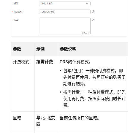
南
最
佳
实
践
参数
示例
参数说明
安
全
计费模式
按需计费
DRS的计费模式。
白
包年/包月：一种预付费模式，即
皮
先付费再使用，按照订单的购买周
书
期进行结算。
API
按需计费：一种后付费模式，即先
参
使用再付费，按照实际使用时长计
考
费。
SDK
区域
华北-北京
当前任务所在的区域。
参
四
考