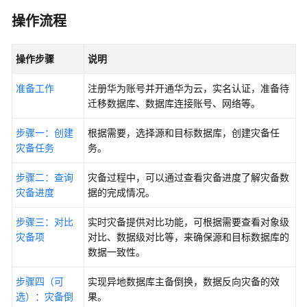
说
明
操作流程
快
操作步骤
说明
速
入
准备工作
注册华为账号并开通华为云，实名认证，准备待
门
迁移数据库、数据库连接账号、网络等。
创
步骤一：创建
根据需要，选择源和目标数据库，创建灾备任
建
灾备任务
务。
实
时
步骤二：查询
灾备过程中，可以通过查看灾备进度了解灾备数
迁
灾备进度
据的完成情况。
移
任
步骤三：对比
实时灾备提供对比功能，可根据需要查看对象级
务
灾备项
对比、数据级对比等，来确保源和目标数据库的
数据一致性。
创
建
步骤四（可
实现异地数据库主备倒换，数据反向灾备的效
备
选）：灾备倒
果。
份