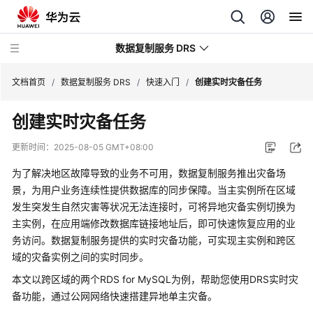
数据复制服务 DRS
文档首页
/
数据复制服务 DRS
/
快速入门
/
创建实时灾备任务
创建实时灾备任务
最
新
更新时间：
2025-08-05 GMT+08:00
动
态
为了解决地区故障导致的业务不可用，数据复制服务推出灾备场
景，为用户业务连续性提供数据库的同步保障。当主实例所在区域
产
发生突发生自然灾害等状况无法连接时，可将异地灾备实例切换为
品
主实例，在应用端修改数据库链接地址后，即可快速恢复应用的业
介
务访问。数据复制服务提供的实时灾备功能，可实现主实例和跨区
绍
域的
灾备实例
之间的实时同步。
本文以跨区域的两个RDS for MySQL为例，帮助您使用DRS实时灾
计
备功能，通过公网网络快速
搭建异地单主灾备
。
费