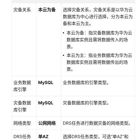
帮
灾备关系
本云为备
选择灾备关系，灾备关系是以华为云
助
数据库为中心进行选择，分为本云为
备和本云为主。
文
档
本云为备：指灾备数据库为华为云
下
数据库实例且需将数据传入的场
载
景。
本云为主：指业务数据库为华为云
数据库实例且需将数据传出的场
通
景。
用
参
业务数据
MySQL
业务数据库的引擎类型。
考
库引擎
产
灾备数据
MySQL
灾备数据库的引擎类型。
品
库引擎
术
语
网络类型
公网网络
DRS任务
进行数据灾备
的网络类型。
责
DRS任务
单AZ
选择DRS任务类型，可选“单AZ”和