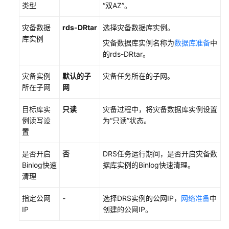
任
类型
“双AZ”
。
共
担
灾备数据
rds-DRtar
选择灾备数据库实例。
库实例
灾备数据库实例名称为
数据库准备
中
云
的rds-DRtar。
服
务
灾备实例
默认的子
灾备任务所在的子网。
等
所在子网
网
级
协
目标库实
只读
灾备过程中，将灾备数据库
实例
设置
议
例读写设
为“只读”状态。
（SLA）
置
白
是否开启
否
DRS任务运行期间，是否开启灾备数
皮
Binlog快速
据库实例的Binlog快速清理。
书
清理
资
源
指定公网
-
选择DRS实例的公网IP，
网络准备
中
IP
创建的公网IP。
支