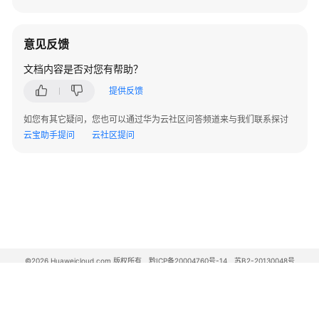
意见反馈
文档内容是否对您有帮助？
提供反馈
如您有其它疑问，您也可以通过华为云社区问答频道来与我们联系探讨
云宝助手提问
云社区提问
©2026 Huaweicloud.com 版权所有
黔ICP备20004760号-14
苏B2-20130048号
A2.B1.B2-20070312
增值电信业务经营许可证：B1.B2-20200593 | 代理域名注册服务机构：新网、西数
电子营业执照
贵公网安备 52990002000093号