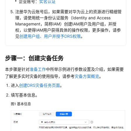
企业账号：
实名认证
任
务
注册华为云账号后，如果需要对华为云上的资源进行精细管
理，请使用统一身份认证服务（Identity and Access
Management，简称IAM）创建IAM用户及用户组，并授
创
权，以使得IAM用户获得具体的操作权限，更多操作，请参
建
见
创建用户组、用户并授予DRS权限
。
录
制
回
放
步骤一：创建灾备任务
任
本步骤
是针对
准备工作
中所举示例进行参数设置及介绍，
如果需要
务
了解更多实时灾备的使用指导，请参考
灾备方案概览
。
入
进入
创建DRS灾备任务页面
。
门
填写基本信息。
实
践
图1
基本信息
用
户
指