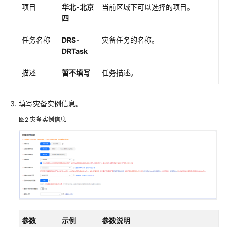
项目
华北-北京
当前区域下可以选择的项目
。
四
场
景
任务名称
DRS-
灾备任务的名称。
代
DRTask
码
示
描述
暂不填写
任务描述。
例
常
填写灾备实例信息。
见
图2
灾备实例信息
问
题
故
障
排
除
视
参数
示例
参数说明
频