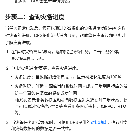
配置时，DRS会重新申请资源。
步骤二：查询灾备进度
当任务正常启动后，您可以通过DRS提供的灾备进度功能来查询数
据灾备的进展。DRS提供流式进度展示，帮助您在灾备过程中实时
了解灾备进展。
在
“实时灾备管理”
界面，选中指定灾备任务，单击任务名称。
进入“基本信息”页面。
单击
“灾备进度”
页签，
查看灾备进度
。
当数据初始化完成时，显示初始化进度为100%
灾备进度：
。
灾备时延：时延 = 源库当前系统时间 - 成功同步到目标库的最
新一个事务在源库的提交成功时间。
表示业务数据库和灾备数据库进入近实时同步状态，此
时延为0
时可以通过
“灾备监控”
页签查看更多时延指标，如RPO、RTO
等。
当灾备任务时延为0s时，可使用DRS提供的
对比功能
，确认业务
和灾备数据库的数据是否一致性。