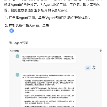
速
修改Agent的角色设定、为Agent添加工具、工作流、知识库等配
入
置，最终生成更适配业务场景的专属Agent。
门
在创建Agent页面，单击
“Agent预览”
区域的
“开始体验”
。
入
在对话框中输入问题，单击
门
实
。
践
图3
Agent预览
AppStage
使
用
前
准
备
AppStage
用
户
指