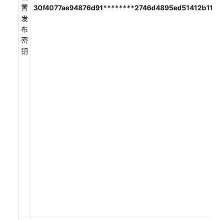
佳
置
30f4077ae94876d91********2746d4895ed51412b11d
实
发
践
布
密
开
钥
发
指
南
API
参
考
SDK
参
考
常
见
问