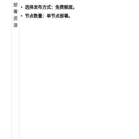
题
部
选择发布方式：免费额度。
署
运
节点数量：单节点部署。
资
行
源
时
引
擎
用
户
指
南
（即
将
下
线）
文
档
下
载