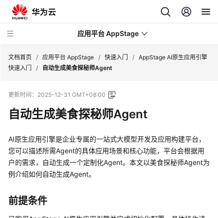
应用平台 AppStage
文档首页
/
应用平台 AppStage
/
快速入门
/
AppStage AI原生应用引擎
快速入门
/
自动生成美食探秘师Agent
最
更新时间：
2025-12-31 GMT+08:00
新
动
自动生成美食探秘师Agent
态
AI原生应用引擎是企业专属的一站式大模型开发及应用构建平台，
产
您可以描述所需Agent的具体应用场景和核心功能，平台会根据用
品
户的需求，自动生成一个定制化Agent。本文以美食探秘师Agent为
介
例介绍如何自动生成Agent。
绍
计
前提条件
费