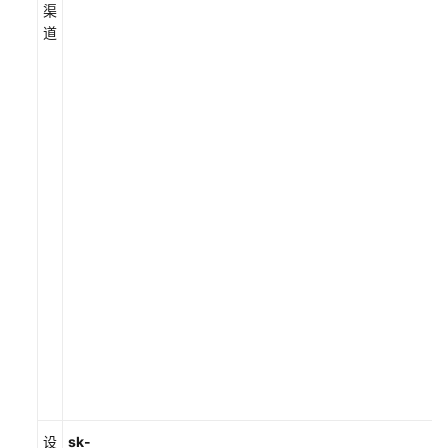
用
渠
户
道
指
南
（运
维
中
心）
AppStage
用
户
指
南
（运
营
中
心）
最
设
sk-