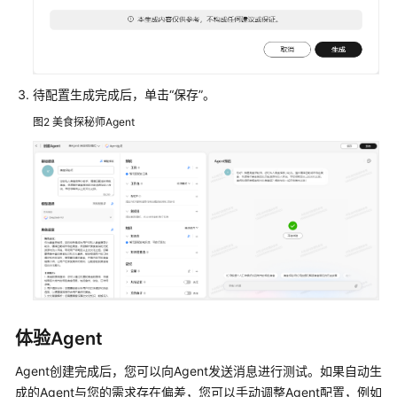
师
Agent
搭
建
待配置生成完成后，单击
“保存”
。
一
图2
美食探秘师Agent
个
旅
游
小
助
手
Agent
AppStage
运
维
体验Agent
中
心
Agent创建完成后，您可以向Agent发送消息进行测试。如果自动生
快
成的Agent与您的需求存在偏差，您可以手动调整Agent配置，例如