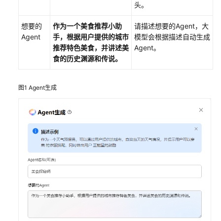
头。
AI
原
想要的
作为一个美食推荐小助
请描述想要的Agent，大
生
Agent
手，根据用户提供的城市
模型会根据描述自动生成
应
推荐特色美食，并讲述美
Agent。
用
食的历史渊源和传说。
引
擎
快
图1
Agent生成
速
入
门
自
动
生
成
美
食
探
秘