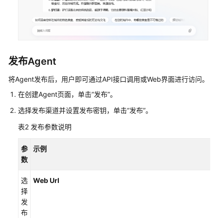
南
（AI
原
生
应
用
发布Agent
引
擎）
将Agent发布后，用户即可通过API接口调用或Web界面进行访问。
在创建Agent页面，单击
“发布”
。
AppStage
选择发布渠道并设置发布密钥，单击
“发布”
。
用
户
表2
发布参数说明
指
南
参
示例
（开
数
发
中
选
Web Url
心）
择
发
AppStage
布