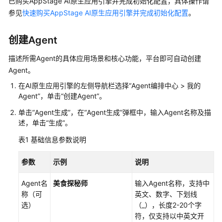
说
已购买AppStage AI原生应用引擎并完成初始化配置，具体操作请
明
参见
快速购买AppStage AI原生应用引擎并完成初始化配置
。
快
创建Agent
速
入
描述所需Agent的具体应用场景和核心功能，平台即可自动创建
门
Agent。
在AI原生应用引擎的左侧导航栏选择“Agent编排中心 > 我的
购
Agent”，单击“创建Agent”。
买
AppStage
单击“Agent生成”，在
“Agent生成”
弹框中，输入Agent名称及描
述，单击
并
“生成”
。
完
表1
基础信息参数说明
成
初
参数
示例
说明
始
化
Agent名
美食探秘师
输入Agent名称，支持中
配
称（可
英文、数字、下划线
置
选）
（_），长度2-20个字
符，仅支持以中英文开
AppStage