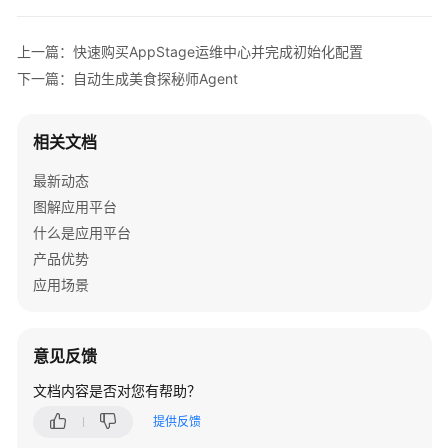
介
绍
上一篇：快速购买AppStage运维中心并完成初始化配置
计
下一篇：自动生成美食探秘师Agent
费
说
相关文档
明
最新动态
快
图解应用平台
速
什么是应用平台
入
门
产品优势
应用场景
购
买
AppStage
意见反馈
并
完
文档内容是否对您有帮助？
成
提供反馈
初