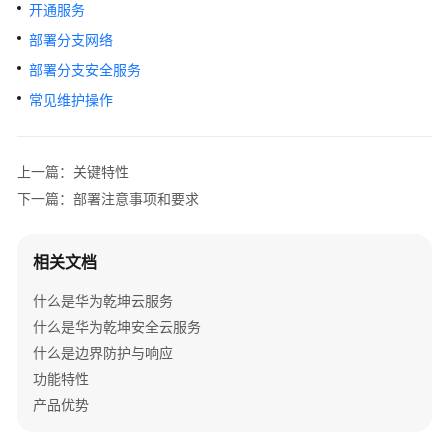
管
开通服务
理
部署分支网络
网
部署分支安全服务
络
常见维护操作
华
为
乾
上一篇：关键特性
坤
下一篇：部署注意事项和要求
解
决
方
相关文档
案
什么是华为乾坤云服务
等
什么是华为乾坤安全云服务
保
什么是边界防护与响应
合
功能特性
规
产品优势
解
决