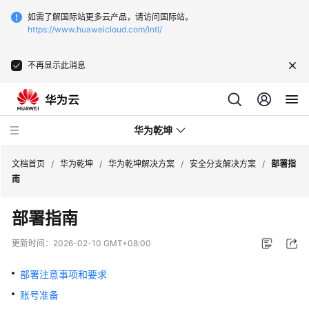
如需了解国际站更多云产品，请访问国际站。
https://www.huaweicloud.com/intl/
不再显示此消息
华为乾坤
文档首页
/
华为乾坤
/
华为乾坤解决方案
/
安全分支解决方案
/
部署指
南
安
部署指南
全
云
更新时间：
2026-02-10 GMT+08:00
服
务
部署注意事项和要求
账号准备
云