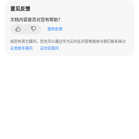
方
意见反馈
案
文档内容是否对您有帮助？
安
提供反馈
全
重
如您有其它疑问，您也可以通过华为云社区问答频道来与我们联系探讨
保
云宝助手提问
云社区提问
解
决
方
案
防
勒
索
解
决
方
案