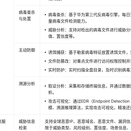
病毒查杀
病毒查杀：基于华为第三代反病毒引擎，每日
与处置
量病毒文件检测能力。
威胁分析：支持对检出的病毒文件进行威胁分
值、置信度等。
主动防御
诱饵捕获：基于勒索病毒特征放置诱饵文件，
文件防篡改：对重点文件进行访问权限控制并
实时防护：实时扫描全盘目录，及时识别病毒
溯源分析
取证分析：采集和存储终端信息，并通过数据
析。
攻击可视化：通过EDR（Endpoint Detecti
模、溯源推理算法，实现攻击可视化，精准还
息服
威胁信息
支持全球恶意IP、恶意域名、恶意文件、漏洞
检索
限于威胁类型、风险级别、置信度、场景信息、