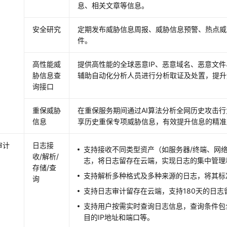
息、相关文章等信息。
安全研究
定期发布威胁信息周报、威胁信息预警、热点威
件。
高性能威
提供高性能的全球恶意IP、恶意域名、恶意文件
胁信息查
辅助自动化分析人员进行分析取证及处置，提升
询接口
重保威胁
在重保服务期间通过AI算法分析全网历史攻击
信息
享历史重保专项威胁信息，有效提升信息的精准
审计
日志接
支持接收不同类型资产（如服务器/终端、网
收/解析/
志，将日志留存在云端，实现日志的集中管理
存储/查
支持解析多种格式及多种来源的日志，将其标
询
支持日志审计留存在云端，支持180天的日志
支持用户按需实时查询日志信息，查询条件包
目的IP地址和端口等。