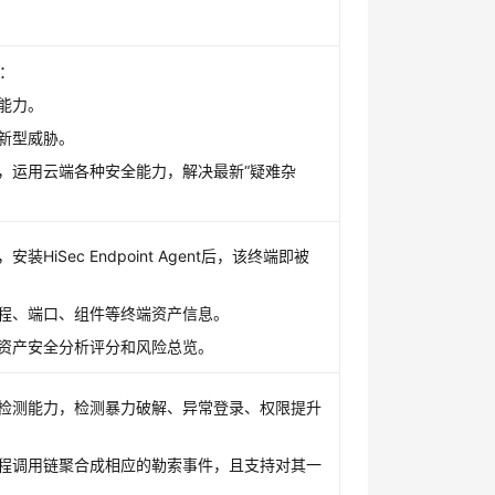
：
能力。
新型威胁。
，运用云端各种安全能力，解决最新“疑难杂
，安装
HiSec Endpoint Agent
后，该终端即被
程、端口、组件等终端资产信息。
资产安全分析评分和风险总览。
检测能力，检测暴力破解、异常登录、权限提升
程调用链聚合成相应的勒索事件，且支持对其一