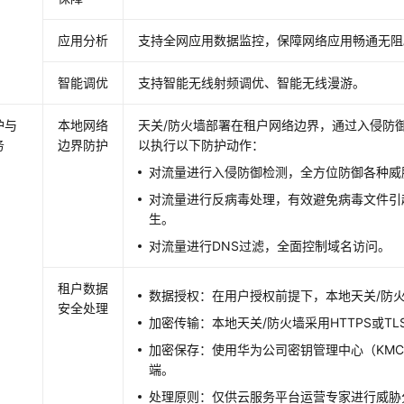
应用分析
支持全网应用数据监控，保障网络应用畅通无阻
智能调优
支持智能无线射频调优、智能无线漫游。
护与
本地网络
天关/防火墙部署在租户网络边界，通过入侵防
务
边界防护
以执行以下防护动作：
对流量进行入侵防御检测，全方位防御各种威
对流量进行反病毒处理，有效避免病毒文件引
生。
对流量进行DNS过滤，全面控制域名访问。
租户数据
数据授权：在用户授权前提下，本地天关/防
安全处理
加密传输：本地天关/防火墙采用HTTPS或T
加密保存：使用华为公司密钥管理中心（KM
端。
处理原则：仅供云服务平台运营专家进行威胁