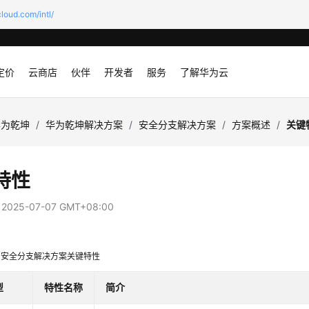
loud.com/intl/
定价
云商店
伙伴
开发者
服务
了解华为云
华为乾坤
/
华为乾坤解决方案
/
安全分支解决方案
/
方案概述
/
关键
特性
：
2025-07-07 GMT+08:00
坤安全分支解决方案关键特性
型
特性名称
简介