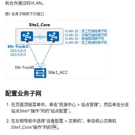
典
和允许通过的VLAN。
型
配
图1
业务子网和下行接口
置
案
例
单
AP
组
网
场
景
配置业务子网
纯
AP
在页面顶层菜单中，单击“资源中心 > 站点管理”，然后单击分支
组
站点Site1“操作”列的“站点配置”。
网
在左侧导航中选择“设备配置 > 交换机”，单击核心交换机
场
Site1_Core“操作”列的
。
景