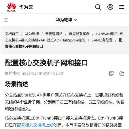
华为乾坤
文档首页
/
华为乾坤
/
云管理网络
/
典型配置案例
/
LANWAN融合-核
心交换机+接入交换机+AP+独立AC+HubSpoke组网
/
LAN业务配置
/
配
置核心交换机子网和接口
安
全
配置核心交换机子网和接口
云
服
更新时间：
2026-02-10 GMT+08:00
务
场景描述
云
分支站点Site1的LAN侧用户网关在核心交换机上，需要规划有线和
管
无线的
4个业务子网
，分别用于员工有线终端、员工无线终端、访客
理
和哑终端接入。
网
络
核心交换机通过Eth-Trunk3接口与接入交换机通信。Eth-Trunk3接
口已在
配置接入交换机上线
创建，本节需要修改该接口的链路类型