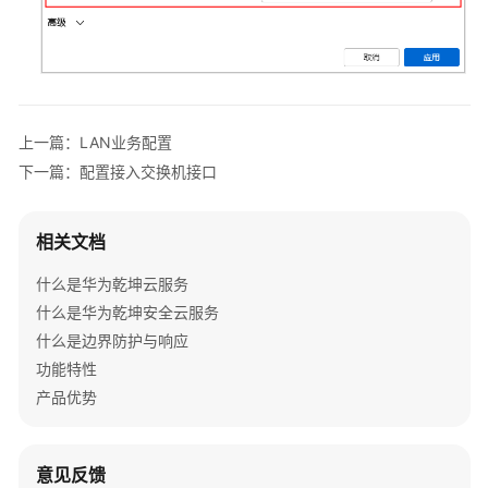
网
场
景
防
火
上一篇：LAN业务配置
墙
下一篇：配置接入交换机接口
+核
心
交
相关文档
换
机
什么是华为乾坤云服务
+接
什么是华为乾坤安全云服务
入
什么是边界防护与响应
交
换
功能特性
机
产品优势
+AP+独
立
AC
意见反馈
组