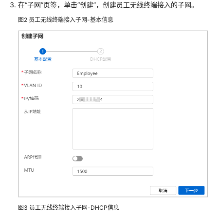
在“子网”页签，单击“创建”，创建员工无线终端接入的子网。
AR+AP
图2
员工无线终端接入子网-基本信息
组
网
场
景
AR+交
换
机
+AP
组
网
场
景
防
火
墙
+交
图3
员工无线终端接入子网-DHCP信息
换