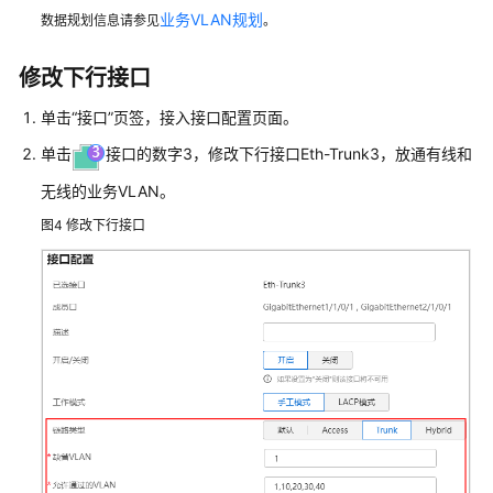
+云
业务VLAN规划
数据规划信息请参见
。
AP
组
修改下行接口
网
场
单击“接口”页签，接入接口配置页面。
景
单击
接口的数字3，修改下行接口Eth-Trunk3，放通有线和
AR+核
无线的业务VLAN。
心
图4
修改下行接口
交
换
机
+接
入
交
换
机
+云
AP
组