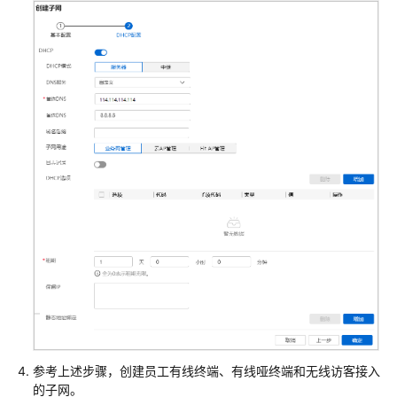
机
+AP
组
网
场
景
防
火
墙
+核
心
交
换
机
+接
入
交
换
参考上述步骤，创建员工有线终端、有线哑终端和无线访客接入
机
的子网。