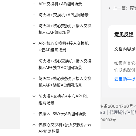
AR+交换机+AP组网场景
上一篇：配
防火墙+交换机+AP组网场景
防火墙+核心交换机+接入交换
机+云AP组网场景
意见反馈
AR+核心交换机+接入交换机
文档内容是
+云AP组网场景
防火墙+核心交换机+接入交换
如您有其它
机+AP+独立AC组网场景
们联系探讨
防火墙+核心交换机+接入交换
云宝助手提
机+AP+随板AC组网场景
防火墙+交换机+中心AP+RU
组网场景
©2026 Huaweicloud.com 版权所有
黔ICP备20004760号-
增值电信业务经营许可证：B1.B2-20200593 | 代理域名
仅接入LSW+云AP组网场景
电子营业执照
贵公网安备 52990002000093号
仅核心交换机+接入交换机+云
AP组网场景