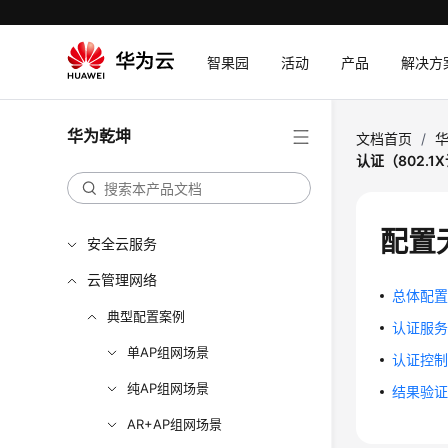
智果园
活动
产品
解决方
华为乾坤
文档首页
/
认证（802.
配置
安全云服务
云管理网络
总体配
典型配置案例
认证服
单AP组网场景
认证控
纯AP组网场景
结果验
AR+AP组网场景