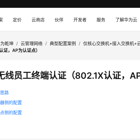
案
定价
云商店
伙伴
开发者
服务
了解华为云
华为乾坤
/
云管理网络
/
典型配置案例
/
仅核心交换机+接入交换机+
1X认证，AP为认证点）
无线员工终端认证（802.1X认证，A
置思路
务器侧的配置
制点侧的配置
证