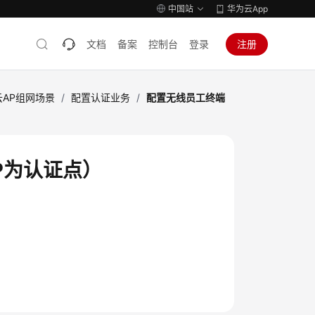
中国站
华为云App
文档
备案
控制台
登录
注册
云AP组网场景
/
配置认证业务
/
配置无线员工终端
P为认证点）