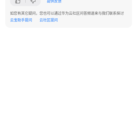
提供反馈
AP
组
如您有其它疑问，您也可以通过华为云社区问答频道来与我们联系探讨
网
云宝助手提问
云社区提问
场
景
AR+AP
组
网
场
景
AR+交
换
机
+AP
组
©2026 Huaweicloud.com 版权所有
黔ICP备20004760号-14
苏B2-20130048号
A2.B1.B2-20070312
网
增值电信业务经营许可证：B1.B2-20200593 | 代理域名注册服务机构：新网、西数
场
电子营业执照
贵公网安备 52990002000093号
景