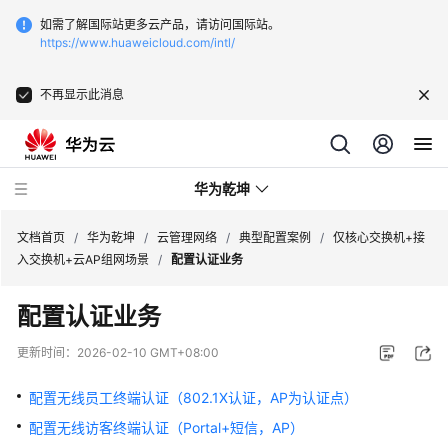
如需了解国际站更多云产品，请访问国际站。
https://www.huaweicloud.com/intl/
不再显示此消息
华为乾坤
文档首页
/
华为乾坤
/
云管理网络
/
典型配置案例
/
仅核心交换机+接
入交换机+云AP组网场景
/
配置认证业务
安
配置认证业务
全
云
更新时间：
2026-02-10 GMT+08:00
服
务
配置无线员工终端认证（802.1X认证，AP为认证点）
配置无线访客终端认证（Portal+短信，AP）
云