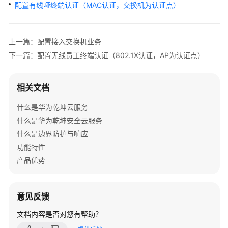
管
配置有线哑终端认证（MAC认证，交换机为认证点）
理
网
络
上一篇：配置接入交换机业务
下一篇：配置无线员工终端认证（802.1X认证，AP为认证点）
典
型
配
相关文档
置
案
什么是华为乾坤云服务
例
什么是华为乾坤安全云服务
什么是边界防护与响应
单
功能特性
AP
产品优势
组
网
场
意见反馈
景
文档内容是否对您有帮助？
纯