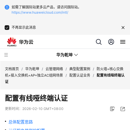
如需了解国际站更多云产品，请访问国际站。
https://www.huaweicloud.com/intl/
不再显示此消息
华为乾坤
文档首页
/
华为乾坤
/
云管理网络
/
典型配置案例
/
防火墙+核心交换
机+接入交换机+AP+独立AC组网场景
/
配置认证业务
/
配置有线哑终端认
证
安
全
配置有线哑终端认证
云
服
更新时间：
2026-02-10 GMT+08:00
务
总体配置思路
云