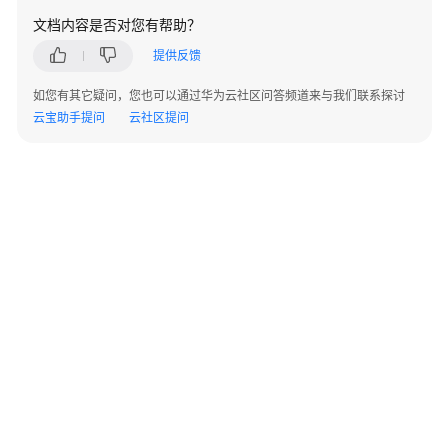
AP
文档内容是否对您有帮助？
组
网
提供反馈
场
景
如您有其它疑问，您也可以通过华为云社区问答频道来与我们联系探讨
云宝助手提问
云社区提问
AR+AP
组
网
场
景
AR+交
换
机
+AP
组
网
场
©2026 Huaweicloud.com 版权所有
黔ICP备20004760号-14
苏B2-20130048号
景
A2.B1.B2-20070312
增值电信业务经营许可证：B1.B2-20200593 | 代理域名注册服务机构：新网、西数