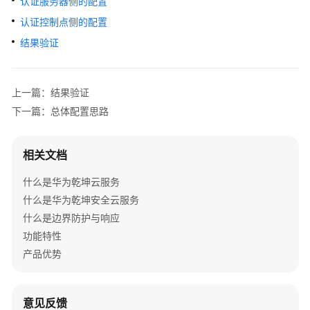
认证服务器侧的配置
管
理
认证控制点侧的配置
网
结果验证
络
典
上一篇：结果验证
型
下一篇：总体配置思路
配
置
案
相关文档
例
什么是华为乾坤云服务
单
什么是华为乾坤安全云服务
AP
什么是边界防护与响应
组
功能特性
网
场
产品优势
景
纯
意见反馈