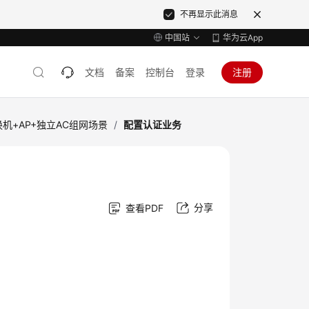
不再显示此消息
中国站
华为云App
文档
备案
控制台
登录
注册
机+AP+独立AC组网场景
/
配置认证业务
分享
查看PDF