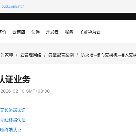
loud.com/intl/
定价
云商店
伙伴
开发者
服务
了解华为云
华为乾坤
/
云管理网络
/
典型配置案例
/
防火墙+核心交换机+接入交换
认证业务
：
2026-02-10 GMT+08:00
工无线终端认证
客无线终端认证
线哑终端认证