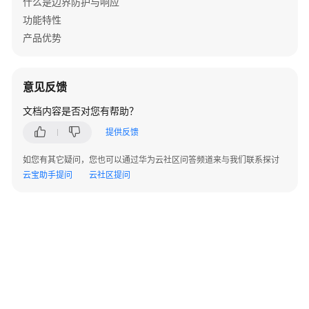
什么是边界防护与响应
换
功能特性
机
产品优势
+云
AP
组
意见反馈
网
场
文档内容是否对您有帮助？
景
提供反馈
防
如您有其它疑问，您也可以通过华为云社区问答频道来与我们联系探讨
火
云宝助手提问
云社区提问
墙
+核
心
交
换
机
+接
入
交