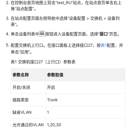
管
在控制台首页地图上双击“test_RU”站点，在站点首页单击右上
角“站点配置”。
理
网
在站点配置页面左侧导航中选择
“
设备配置 > 交换机
>
设备列
络
表
”
。
单击设备列表中
按钮进入设备配置页面，选择“
接口
”页签。
典
型
配置交换机上行口。在接口面板上选择接口27，按
表1
配置，并
配
单击“应用”。
置
案
表1
交换机接口27（上行口）参数表
例
参数名称
参数取值
单
AP
开启/关闭
开启
组
链路类型
网
Trunk
场
缺省VLAN
1
景
允许通过的VLAN
1,20,30
纯