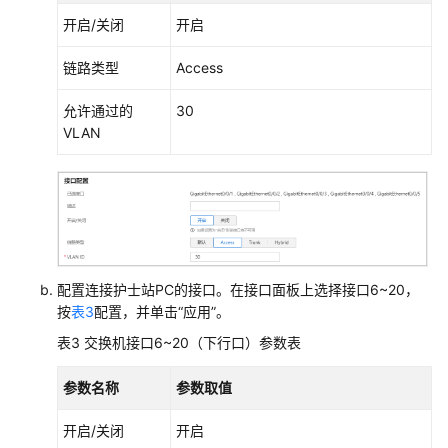
开启/关闭
开启
防
火
链路类型
Access
墙
+交
允许通过的
30
换
VLAN
机
+AP
组
网
场
景
配置连接护士站PC的接口。在接口面板上选择接口6~20，
防
按
表3
配置，并单击“应用”。
火
墙
表3
交换机接口6~20（下行口）参数表
+核
心
参数名称
参数取值
交
换
开启/关闭
开启
机