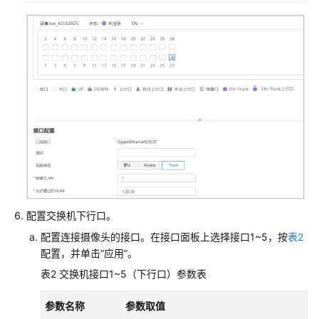
AP
组
网
场
景
AR+AP
组
网
场
景
AR+交
换
配置交换机下行口。
机
配置连接摄像头的接口。在接口面板上选择接口1~5，按
表2
+AP
配置，并单击“应用”。
组
表2
交换机接口1~5（下行口）参数表
网
场
参数名称
参数取值
景