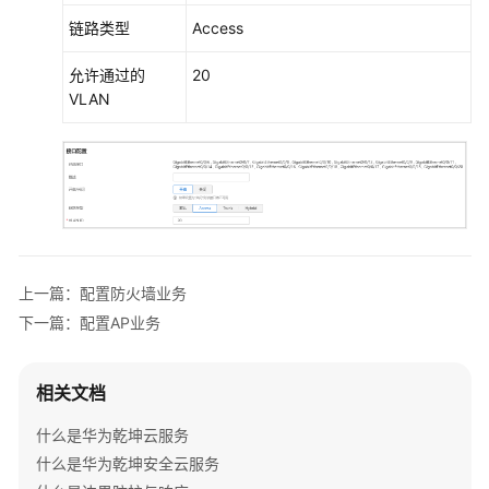
+接
链路类型
Access
入
交
允许通过的
20
换
VLAN
机
+云
AP
组
网
场
景
上一篇：配置防火墙业务
AR+核
下一篇：配置AP业务
心
交
换
相关文档
机
+接
什么是华为乾坤云服务
入
什么是华为乾坤安全云服务
交