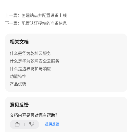
管
理
上一篇：创建站点并配置设备上线
网
络
下一篇：配置认证授权的准备信息
典
相关文档
型
配
什么是华为乾坤云服务
置
什么是华为乾坤安全云服务
案
例
什么是边界防护与响应
功能特性
单
产品优势
AP
组
网
意见反馈
场
景
文档内容是否对您有帮助？
提供反馈
纯