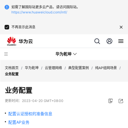
如需了解国际站更多云产品，请访问国际站。
https://www.huaweicloud.com/intl/
不再显示此消息
华为乾坤
文档首页
/
华为乾坤
/
云管理网络
/
典型配置案例
/
纯AP组网场景
/
业务配置
安
业务配置
全
云
更新时间：
2023-04-20 GMT+08:00
服
务
配置认证授权的准备信息
配置AP业务
云