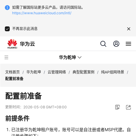
如需了解国际站更多云产品，请访问国际站。
https://www.huaweicloud.com/intl/
不再显示此消息
华为乾坤
文档首页
/
华为乾坤
/
云管理网络
/
典型配置案例
/
纯AP组网场景
/
配置前准备
安
配置前准备
全
云
更新时间：
2026-05-08 GMT+08:00
服
前提条件
务
已注册
华为乾坤
租户账号，账号可以是自注册或者MSP代建。自
云
注册步骤如下：