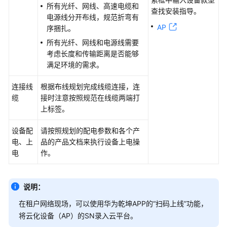
所有光纤、网线、高速电缆和
查找安装指导。
配
电源线分开布线，规范折弯有
置
AP
序捆扎。
前
所有光纤、网线和电源线需要
准
考虑长度和传输距离是否能够
备
满足环境的需求。
创
连接线
根据布线规划完成线缆连接，连
建
缆
接时注意按照规范在线缆两端打
站
上标签。
点
并
设备配
请按照规划的配电参数和各个产
配
电、上
品的产品文档来执行设备上电操
置
电
作。
设
备
上
说明：
线
在租户网络现场，可以使用
华为乾坤APP
的“扫码上线”功能，
将云化设备（AP）的SN录入
云平台
。
业