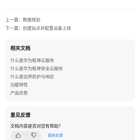
务
配
置
上一篇：数据规划
下一篇：创建站点并配置设备上线
结
果
验
相关文档
证
什么是华为乾坤云服务
AR+AP
什么是华为乾坤安全云服务
组
什么是边界防护与响应
网
功能特性
场
景
产品优势
AR+交
换
意见反馈
机
文档内容是否对您有帮助？
+AP
组
提供反馈