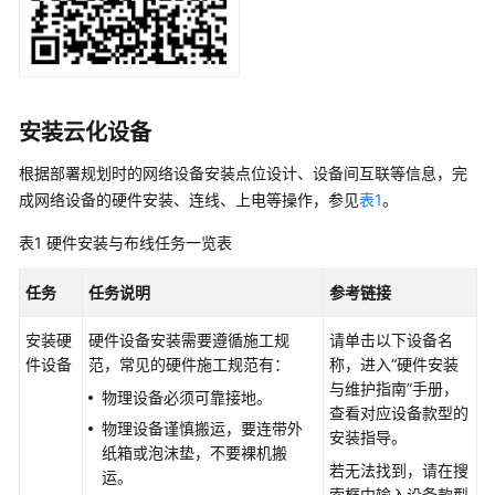
AP
组
网
场
景
安装云化设备
组
根据部署规划时的网络设备安装点位设计、设备间互联等信息，完
网
成网络设备的硬件安装、连线、上电等操作，参见
表1
。
需
求
表1
硬件安装与布线任务一览表
配
任务
任务说明
参考链接
置
思
安装硬
硬件设备安装需要遵循施工规
请单击以下设备名
路
件设备
范，常见的硬件施工规范有：
称，进入“硬件安装
与维护指南”手册，
物理设备必须可靠接地。
数
查看对应设备款型的
物理设备谨慎搬运，要连带外
据
安装指导。
纸箱或泡沫垫，不要裸机搬
规
若无法找到，请在搜
运。
划
索框中输入设备款型