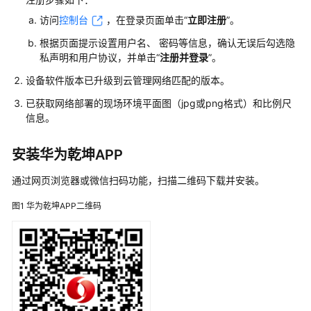
管
访问
控制台
，在登录页面单击“
立即注册
”。
理
网
根据页面提示设置用户名、 密码等信息，确认无误后勾选隐
络
私声明和用户协议，并单击“
注册并登录
”。
设备软件版本已升级到云管理网络匹配的版本。
典
型
已获取网络部署的现场环境平面图（jpg或png格式）和比例尺
配
信息。
置
案
安装华为乾坤APP
例
通过网页浏览器或微信扫码功能，扫描二维码下载并安装。
单
图1
华为乾坤APP二维码
AP
组
网
场
景
纯