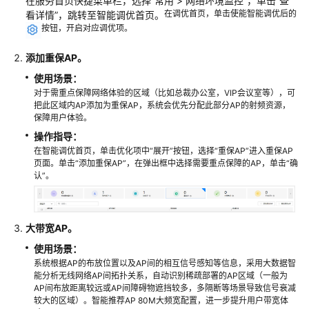
在服务首页快捷菜单栏，选择
“
常用 > 网络环境监控
”
，单击
“查
典
在调优首页，单击使能智能调优后的
看详情”
，跳转至智能调优首页。
型
按钮，开启对应调优项。
配
置
添加重保AP。
案
例
使用场景：
对于需重点保障网络体验的区域（比如总裁办公室，VIP会议室等），可
把此区域内AP添加为重保AP，系统会优先分配此部分AP的射频资源，
产
保障用户体验。
品
操作指导：
介
在智能调优首页，单击优化项中“展开”按钮，选择“重保AP”进入重保AP
绍
页面。单击“添加重保AP”，在弹出框中选择需要重点保障的AP，单击“确
认”。
服
务
开
大带宽AP。
通
使用场景：
网
系统根据AP的布放位置以及AP间的相互信号感知等信息，采用大数据智
能分析无线网络AP间拓扑关系，自动识别稀疏部署的AP区域（一般为
络
AP间布放距离较远或AP间障碍物遮挡较多，多隔断等场景导致信号衰减
规
较大的区域）。智能推荐AP 80M大频宽配置，进一步提升用户带宽体
划