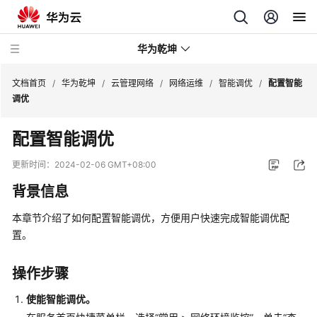
华为乾坤
文档首页
/
华为乾坤
/
云管理网络
/
网络运维
/
智能调优
/
配置智能
调优
安
配置智能调优
全
云
更新时间：
2024-02-06 GMT+08:00
服
背景信息
务
本章节介绍了如何配置智能调优，方便用户快速完成智能调优配
云
置。
管
理
网
操作步骤
络
使能智能调优。