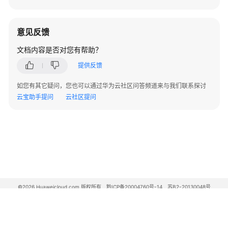
页
介
意见反馈
绍
文档内容是否对您有帮助？
网
提供反馈
络
大
如您有其它疑问，您也可以通过华为云社区问答频道来与我们联系探讨
屏
云宝助手提问
云社区提问
介
绍
开
启
设
备
数
©2026 Huaweicloud.com 版权所有
黔ICP备20004760号-14
苏B2-20130048号
据
A2.B1.B2-20070312
增值电信业务经营许可证：B1.B2-20200593 | 代理域名注册服务机构：新网、西数
上
电子营业执照
贵公网安备 52990002000093号
报