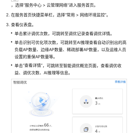
典
，
选择
“
服务中心
>
云管理网络
”
进入服务首页。
型
配
在服务首页快捷菜单栏，选择
“
常用 > 网络环境监控
”
。
置
查看仪表盘。
案
例
单击累计调优次数，可跳转至调优记录查看调优详情。
单击识别可优化项次数，可跳转至AI推理查看自动识别出的高
产
负载AP数量、边缘AP数量、稀疏部署AP数量，以及运维人员
品
设置的重保AP数量等。
介
“查看详情”
单击
，可跳转至智能调优概览页面，查看调优收
绍
益、调优次数、AI推理等信息。
服
务
开
通
网
络
规
划