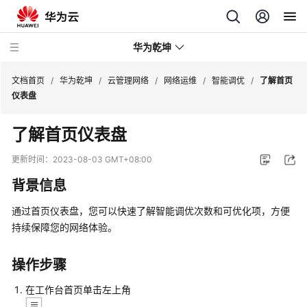
华为乾坤
文档首页
/
华为乾坤
/
云管理网络
/
网络运维
/
智能调优
/
了解首页
仪表盘
安
了解首页仪表盘
全
云
更新时间：
2023-08-03 GMT+08:00
服
背景信息
务
通过首页仪表盘，您可以快速了解智能调优次数和可优化项，方便
云
持续保障您的网络体验。
管
理
网
操作步骤
络
在
工作台首页单击左上角