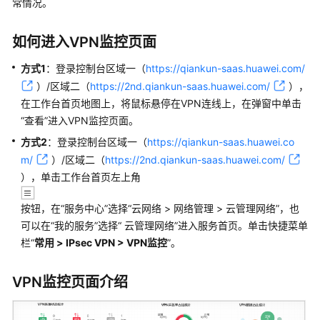
常情况。
管
理
网
如何进入VPN监控页面
络
方式1
：
登录
控制台
区域一（
https://qiankun-saas.huawei.com/
）/区域二（
https://2nd.qiankun-saas.huawei.com/
）
，
典
型
在工作台首页地图上，将鼠标悬停在VPN连线上，在弹窗中单击
配
“查看”进入VPN监控页面。
置
方式2
：
登录
控制台
区域一（
https://qiankun-saas.huawei.co
案
m/
）/区域二（
https://2nd.qiankun-saas.huawei.com/
例
）
，单击工作台首页左上角
产
按钮，在
“服务中心”
选择“云网络 > 网络管理 > 云管理网络”，也
品
可以在
“我的服务”
选择“ 云管理网络”进入服务首页。单击快捷菜单
介
栏“
常用 > IPsec VPN
> VPN监控
”。
绍
服
VPN监控页面介绍
务
开