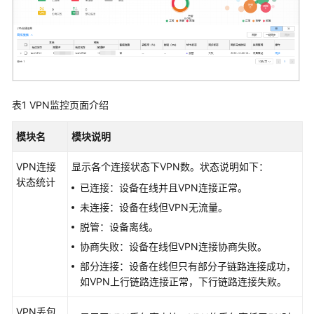
通
网
络
规
划
表1
VPN监控页面介绍
网
络
模块名
模块说明
部
署
VPN连接
显示各个连接状态下VPN数。状态说明如下：
状态统计
已连接：设备在线并且VPN连接正常。
部
未连接：设备在线但VPN无流量。
署
约
脱管：设备离线。
束
协商失败：设备在线但VPN连接协商失败。
和
部分连接：设备在线但只有部分子链路连接成功，
注
如VPN上行链路连接正常，下行链路连接失败。
意
VPN丢包