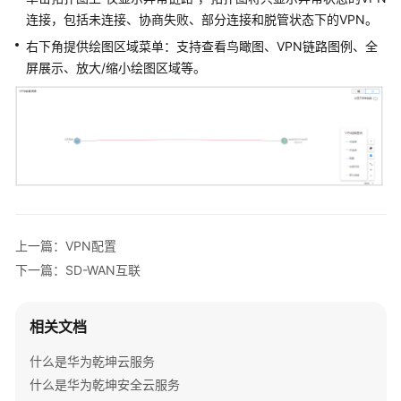
务
连接，包括未连接、协商失败、部分连接和脱管状态下的VPN。
配
置
右下角提供绘图区域菜单：支持查看鸟瞰图、VPN链路图例、全
屏展示、放大/缩小绘图区域等。
IPsec
VPN
互
联
IPsec
VPN
方
案
上一篇：VPN配置
介
下一篇：SD-WAN互联
绍
VPN
相关文档
配
什么是华为乾坤云服务
置
什么是华为乾坤安全云服务