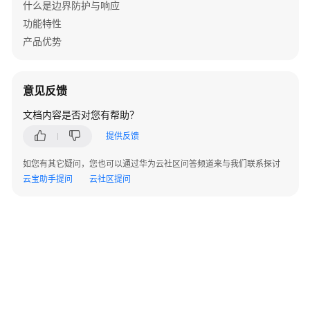
VPN
什么是边界防护与响应
监
功能特性
控
产品优势
SD-
WAN
意见反馈
互
联
文档内容是否对您有帮助？
提供反馈
Easy-
Branch
如您有其它疑问，您也可以通过华为云社区问答频道来与我们联系探讨
分
云宝助手提问
云社区提问
支
开
局
准
入
认
证