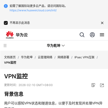
如需了解国际站更多云产品，请访问国际站。
https://www.huaweicloud.com/intl/
不再显示此消息
华为乾坤
文档首页
/
华为乾坤
/
云管理网络
/
网络部署
/
IPsec VPN互联
/
VPN监控
安
VPN监控
全
云
更新时间：
2026-02-10 GMT+08:00
服
背景信息
务
用户可以感知VPN状态和隧道信息，以便于及时发现并处理VPN异
云