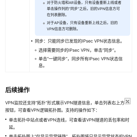
局
对于防火墙和AR设备，只有设备重新上线或者
单击操作列的“同步”之后，旧的VPN信息方可
在列表删除。
设
备
对于AP设备，只有设备重新上线之后，旧的
注
VPN信息方可删除。
册
同步：只能同步已发现的IPsec VPN状态信息。
上
线
选择需要同步的IPsec VPN，单击“同步”。
单击“一键同步”，同步所有IPsec VPN状态信
网
息。
络
数
字
后续操作
地
图
VPN监控还支持“拓扑”形式展示VPN隧道信息，单击列表右上方
预
按钮，可查看VPN逻辑拓扑图。支持的操作如下：
配
置
单击拓扑中站点或者VPN连线，可查看该VPN隧道的丢包率和时
延。
业
单击拓扑图上“仅显示异常链路”，拓扑图将只显示异常状态的VPN