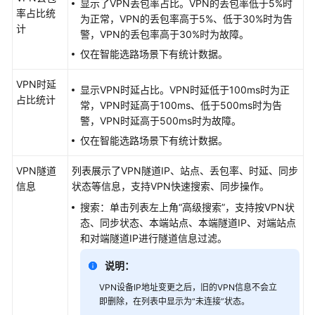
显示了VPN丢包率占比。VPN的丢包率低于5%时
部
率占比统
为正常，VPN的丢包率高于5%、低于30%时为告
署
计
警，VPN的丢包率高于30%时为故障。
流
程
仅在智能选路场景下有统计数据。
软
VPN时延
显示VPN时延占比。VPN时延低于100ms时为正
件
占比统计
常，VPN时延高于100ms、低于500ms时为告
安
警，VPN时延高于500ms时为故障。
装
仅在智能选路场景下有统计数据。
硬
VPN隧道
列表展示了VPN隧道IP、站点、丢包率、时延、同步
件
信息
状态等信息，支持VPN快速搜索、同步操作。
安
搜索：单击列表左上角“高级搜索”，支持按VPN状
装
态、同步状态、本端站点、本端隧道IP、对端站点
和对端隧道IP进行隧道信息过滤。
网
络
说明：
手
动
VPN设备IP地址变更之后，旧的VPN信息不会立
即删除，在列表中显示为“未连接”状态。
开