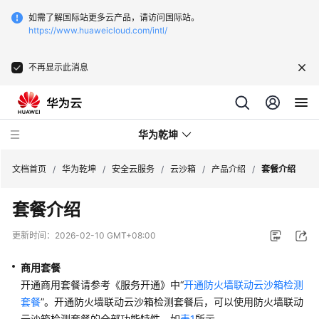
如需了解国际站更多云产品，请访问国际站。
https://www.huaweicloud.com/intl/
不再显示此消息
华为乾坤
文档首页
/
华为乾坤
/
安全云服务
/
云沙箱
/
产品介绍
/
套餐介绍
套餐介绍
安
全
更新时间：
2026-02-10 GMT+08:00
云
服
商用套餐
务
开通商用套餐请参考《服务开通》中“
开通防火墙联动云沙箱检测
套餐
”。开通防火墙联动云沙箱检测套餐后，可以使用防火墙联动
什
云沙箱检测套餐的全部功能特性，如
表1
所示。