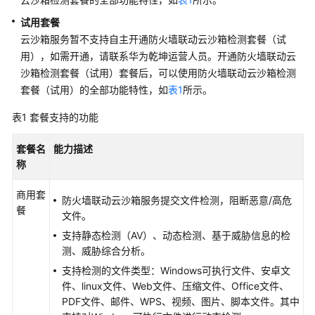
么
试用套餐
是
华
云沙箱服务
暂不支持自主开通防火墙联动云沙箱检测套餐（试
为
用），如需开通，请联系
华为乾坤
运营人员。开通防火墙联动云
乾
沙箱检测套餐（试用）套餐后，可以使用防火墙联动云沙箱检测
坤
套餐（试用）的全部功能特性，如
表1
所示。
云
服
表1
套餐支持的功能
务
套餐名
能力描述
什
称
么
是
商用套
防火墙联动云沙箱服务提交文件检测，阻断恶意/高危
华
餐
文件。
为
支持静态检测（AV）、动态检测、基于威胁信息的检
乾
测、威胁综合分析。
坤
支持检测的文件类型：Windows可执行文件、安卓文
安
件、linux文件、Web文件、压缩文件、Office文件、
全
PDF文件、邮件、WPS、视频、图片、脚本文件。其中
云