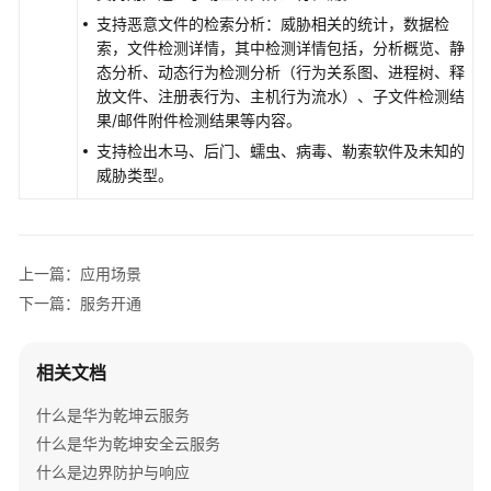
支持恶意文件的检索分析：威胁相关的统计，数据检
云
索，文件检测详情，其中检测详情包括，分析概览、静
日
态分析、动态行为检测分析（行为关系图、进程树、释
志
放文件、注册表行为、主机行为流水）、子文件检测结
审
果/邮件附件检测结果等内容。
计
支持检出木马、后门、蠕虫、病毒、勒索软件及未知的
终
威胁类型。
端
防
护
与
上一篇：应用场景
响
下一篇：服务开通
应
云
相关文档
沙
什么是华为乾坤云服务
箱
什么是华为乾坤安全云服务
产
什么是边界防护与响应