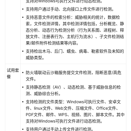
支持对Windows可执行文件进行动态检测。
服
务
支持用户通过手动、北向接口上传文件进行检测。
支持恶意文件的检索分析：威胁相关的统计，数据检
边
索，文件检测详情，其中检测详情包括，分析概览、静
界
态分析、动态行为检测分析（行为关系图、进程树、释
防
放文件、注册表行为、主机行为流水）、子文件检测结
护
果/邮件附件检测结果等内容。
与
支持检出木马、后门、蠕虫、病毒、勒索软件及未知的
响
威胁类型。
应
试用套
防火墙联动云沙箱服务提交文件检测，阻断恶意/高危
威
餐
文件。
胁
信
支持静态检测（AV）、动态检测、基于威胁信息的检
息
测、威胁综合分析。
支持检测的文件类型：Windows可执行文件、安卓文
漏
件、linux文件、Web文件、压缩文件、Office文件、
洞
PDF文件、邮件、WPS、视频、图片、脚本文件。其中
扫
支持对Windows可执行文件进行动态检测。
描
支持用户通过手动上传文件进行检测。