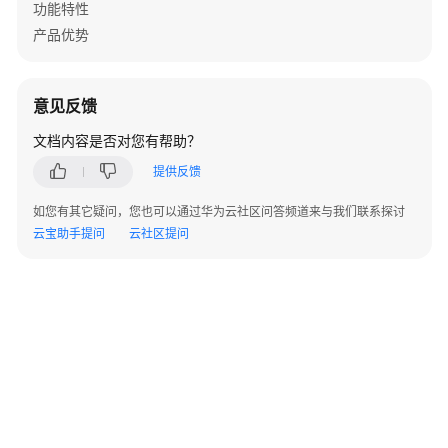
品
功能特性
介
产品优势
绍
什
意见反馈
么
是
文档内容是否对您有帮助？
云
提供反馈
沙
箱
如您有其它疑问，您也可以通过华为云社区问答频道来与我们联系探讨
云宝助手提问
云社区提问
产
品
优
势
功
能
特
©2026 Huaweicloud.com 版权所有
黔ICP备20004760号-14
苏B2-20130048号
性
A2.B1.B2-20070312
增值电信业务经营许可证：B1.B2-20200593 | 代理域名注册服务机构：新网、西数