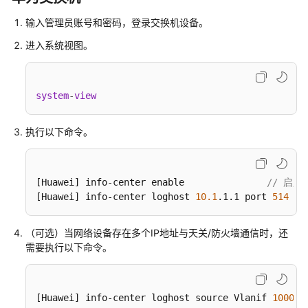
么
是
输入管理员账号和密码，登录交换机设备。
华
进入系统视图。
为
乾
坤
system
-
view
云
服
务
执行以下命令。
什
么
[Huawei]
 info-center enable               
// 启用
是
[Huawei]
 info-center loghost 
10.1
.1
.1
 port 
514
华
为
（可选）当网络设备存在多个IP地址与天关/防火墙通信时，还
乾
需要执行以下命令。
坤
安
全
云
[Huawei]
 info-center loghost source Vlanif 
1000