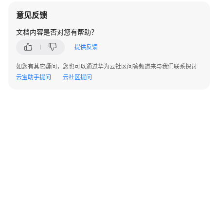
志
意见反馈
上
报
文档内容是否对您有帮助？
提供反馈
配
置
如您有其它疑问，您也可以通过华为云社区问答频道来与我们联系探讨
前
云宝助手提问
云社区提问
说
明
配
置
天
关/
防
火
墙
配
置