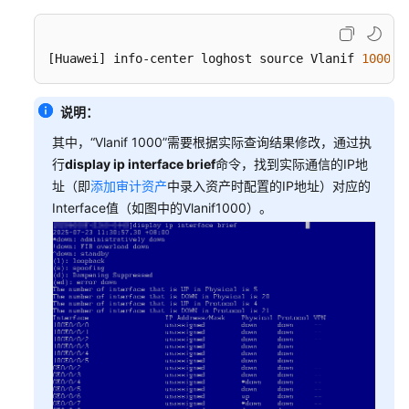
南
（可
[Huawei]
 info-center loghost source Vlanif 
1000
选）
添
加
说明：
天
其中，“Vlanif 1000”需要根据实际查询结果修改，通过执
关/
行
display ip interface brief
命令，找到实际通信的IP地
防
火
址（即
添加审计资产
中录入资产时配置的IP地址）对应的
墙
Interface值（如图中的Vlanif1000）。
配
置
天
关/
防
火
墙
上
线