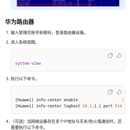
云
日
志
华为路由器
审
输入管理员账号和密码，登录路由器设备。
计
进入系统视图。
产
品
介
system
-
view
绍
执行以下命令。
服
务
开
通
[Huawei]
 info-center enable                   
//
[Huawei]
 info-center loghost 
10.1
.1
.1
 port 
514
部
署
（可选）当网络设备存在多个IP地址与天关/防火墙通信时，还
指
需要执行以下命令。