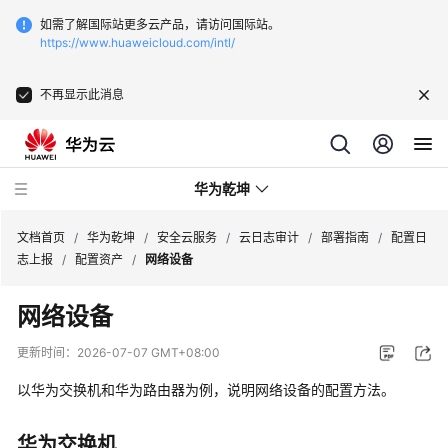
如需了解国际站更多云产品，请访问国际站。
https://www.huaweicloud.com/intl/
不再显示此消息
华为乾坤
文档首页
/
华为乾坤
/
安全云服务
/
云日志审计
/
部署指南
/
配置日
志上报
/
配置资产
/
网络设备
安
网络设备
全
云
更新时间：
2026-07-07 GMT+08:00
服
务
以华为交换机和华为路由器为例，说明网络设备的配置方法。
什
华为交换机