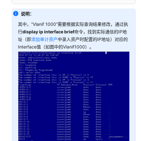
服
务
说明：
边
其中，“Vlanif 1000”需要根据实际查询结果修改，通过执
界
行
display ip interface brief
命令，找到实际通信的IP地
防
址（即
添加审计资产
中录入资产时配置的IP地址）对应的
护
Interface值（如图中的Vlanif1000）。
与
响
应
威
胁
信
息
漏
洞
扫
描