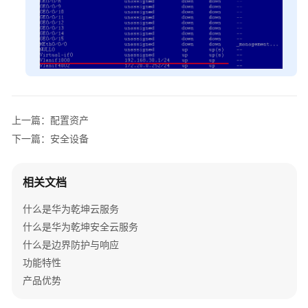
授
权
日
志
采
集
上一篇：配置资产
权
限
下一篇：安全设备
添
相关文档
加
审
什么是华为乾坤云服务
计
什么是华为乾坤安全云服务
资
产
什么是边界防护与响应
功能特性
配
产品优势
置
日