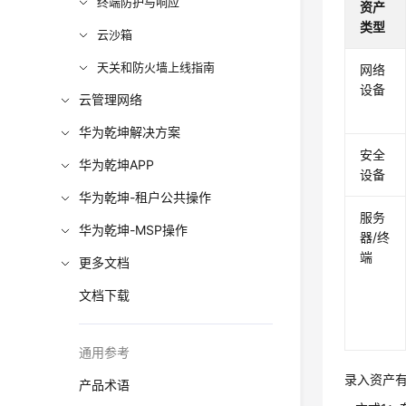
终端防护与响应
资产
类型
云沙箱
天关和防火墙上线指南
网络
设备
云管理网络
华为乾坤解决方案
安全
华为乾坤APP
设备
华为乾坤-租户公共操作
服务
华为乾坤-MSP操作
器/终
端
更多文档
文档下载
通用参考
录入资产
产品术语