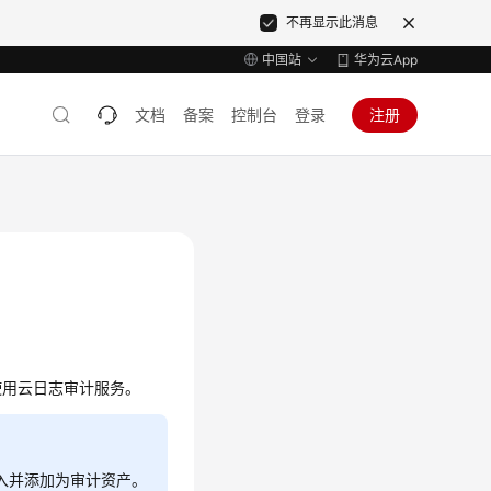
不再显示此消息
中国站
华为云App
文档
备案
控制台
登录
注册
使用
云日志审计服务
。
入并添加为审计资产。