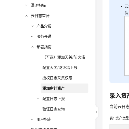
漏洞扫描
云
信
云日志审计
产品介绍
服务开通
部署指南
（可选）添加天关/防火墙
配置天关/防火墙上线
授权日志采集权限
添加审计资产
录入资
配置日志上报
当前
云日
验证日志查询
表1
资产类
用户指南