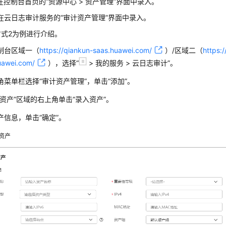
在
控制台
首页的
“
资源中心
>
资产管理
”
界面中录入。
在
云日志审计服务
的“审计资产管理”界面中录入。
方式2为例进行介绍。
制台
区域一（
https://qiankun-saas.huawei.com/
）/区域二（
https:
uawei.com/
）
，选择
“
>
我的服务
>
云日志审计
”
。
角菜单栏选择
“审计资产管理”
，单击
“添加”
。
选资产”区域的右上角单击
“录入资产”
。
产信息，单击
“确定”
。
资产