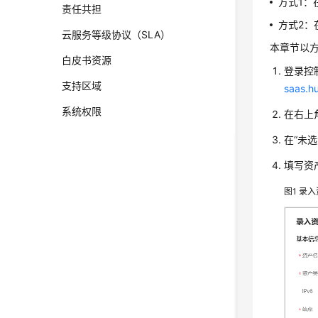
方式1：
责任共担
方式2：
云服务等级协议（SLA）
本章节以
白皮书资源
登录
控
支持区域
saas.h
系统权限
在右上
在“未
填写资
图1
录入