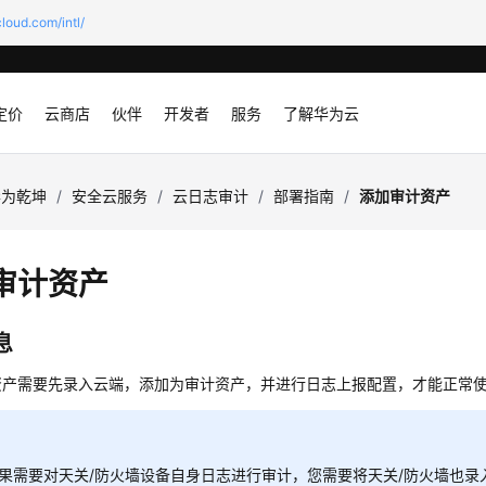
loud.com/intl/
定价
云商店
伙伴
开发者
服务
了解华为云
华为乾坤
/
安全云服务
/
云日志审计
/
部署指南
/
添加审计资产
审计资产
息
资产需要先录入云端，添加为审计资产，并进行日志上报配置，才能正常
果需要对天关/防火墙设备自身日志进行审计，您需要将天关/防火墙也录