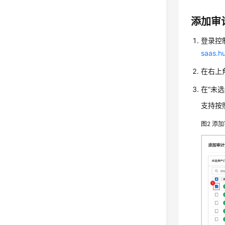
添加审
登录
控
saas.h
在右上
在“未
支持按
图2
添加