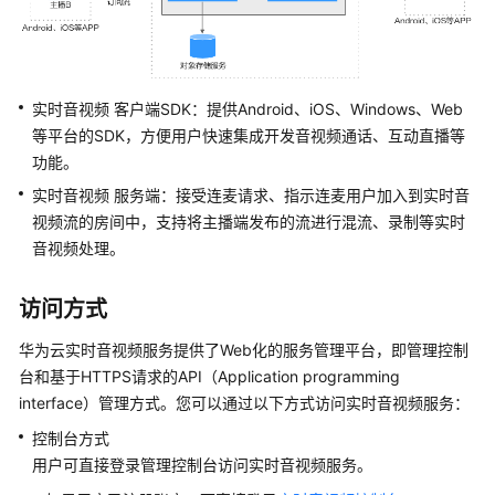
介
绍
什
么
实时音视频 客户端SDK：提供Android、iOS、Windows、Web
是
等平台的SDK，方便用户快速集成开发音视频通话、互动直播等
实
功能。
时
实时音视频 服务端：接受连麦请求、指示连麦用户加入到实时音
音
视频流的房间中，支持将主播端发布的流进行混流、录制等实时
视
频？
音视频处理。
产
访问方式
品
优
华为云实时音视频服务提供了Web化的服务管理平台，即管理控制
势
台和基于HTTPS请求的API（Application programming
interface）管理方式。您可以通过以下方式访问实时音视频服务：
应
控制台方式
用
用户可直接登录管理控制台访问实时音视频服务。
场
景