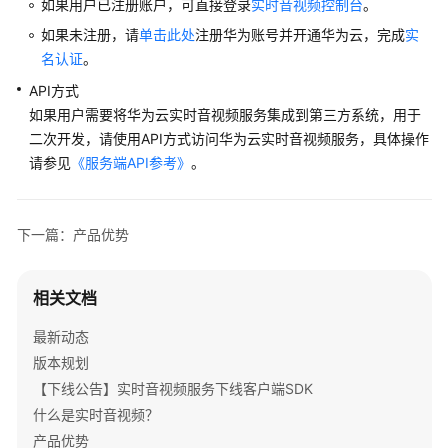
如果用户已注册账户，可直接登录
实时音视频控制台
。
如果未注册，请
单击此处
注册华为账号并开通华为云，完成
实
产
名认证
。
品
功
API方式
能
如果用户需要将华为云实时音视频服务集成到第三方系统，用于
二次开发，请使用API方式访问华为云实时音视频服务，具体操作
使
请参见
《服务端API参考》
。
用
限
制
下一篇：产品优势
常
用
相关文档
概
念
最新动态
版本规划
计
【下线公告】实时音视频服务下线客户端SDK
费
什么是实时音视频？
说
产品优势
明