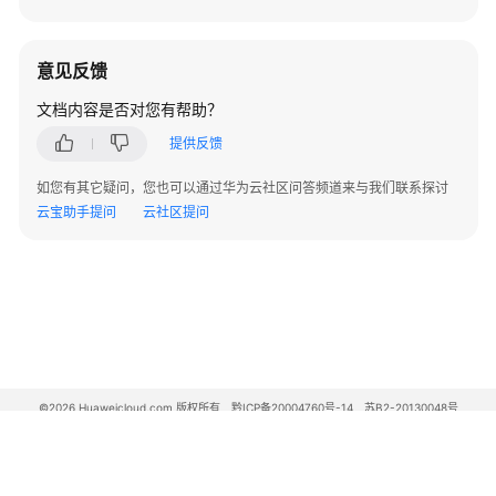
快
意见反馈
速
入
文档内容是否对您有帮助？
门
提供反馈
用
如您有其它疑问，您也可以通过华为云社区问答频道来与我们联系探讨
户
云宝助手提问
云社区提问
指
南
最
佳
实
践
©2026 Huaweicloud.com 版权所有
黔ICP备20004760号-14
苏B2-20130048号
API
A2.B1.B2-20070312
增值电信业务经营许可证：B1.B2-20200593 | 代理域名注册服务机构：新网、西数
参
电子营业执照
贵公网安备 52990002000093号
考