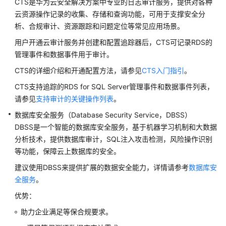
CTS是华为云安全解决方案中专业的日志审计服务，提供对各种
服
云资源操作记录的收集、存储和查询功能，可用于支撑安全分
务
析、合规审计、资源跟踪和问题定位等常见应用场景。
公
告
用户开通云审计服务并创建和配置追踪器后，CTS可记录RDS的
管理事件和数据事件用于审计。
产
CTS的详细介绍和开通配置方法，请参见
CTS入门指引
。
品
CTS支持追踪的RDS for SQL Server管理事件和数据事件列表，
介
绍
请参见
支持审计的关键操作列表
。
数据库安全服务（Database Security Service，DBSS）
图
DBSS是一个智能的数据库安全服务，基于机器学习机制和大数据
解
分析技术，提供数据库审计，SQL注入攻击检测，风险操作识别
云
等功能，保障云上数据库的安全。
数
据
建议使用DBSS来提供扩展的数据安全能力，详情请参考
数据库安
库
全服务
。
RDS
优势：
助力企业满足等保合规要求。
什
么