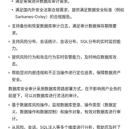
满足等保测评数据库审计需求。
是
满足国内外安全法案合规需求，提供满足数据安全标准（例如
云
Sarbanes-Oxley）的合规报告。
数
据
支持备份和恢复数据库审计日志，满足审计数据保存期限要
库
求。
RDS
支持风险分布、会话统计、会话分布、SQL分布的实时监控能
for
力。
SQL
Server
提供风险行为和攻击行为实时告警能力，及时响应数据库攻
击。
产
帮助您对内部违规和不正当操作进行定位追责，保障数据资产
品
安全。
优
势
数据库安全审计采用数据库旁路部署方式，在不影响用户业务的
前提下，可以对数据库进行灵活的审计。
典
基于数据库风险操作，监视数据库登录、操作类型（数据定
型
义、数据操作和数据控制）和操作对象，有效对数据库进行审
应
计。
用
从风险、会话、SQL注入等多个维度进行分析，帮助您及时了