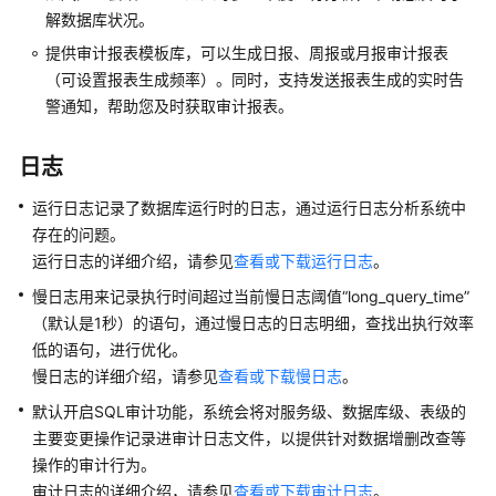
产
解数据库状况。
品
提供审计报表模板库，可以生成日报、周报或月报审计报表
功
（可设置报表生成频率）。同时，支持发送报表生成的实时告
能
警通知，帮助您及时获取审计报表。
产
日志
品
系
运行日志记录了数据库运行时的日志，通过运行日志分析系统中
列
存在的问题。
运行日志的详细介绍，请参见
查看或下载运行日志
。
实
例
慢日志用来记录执行时间超过当前慢日志阈值“long_query_time”
说
（默认是1秒）的语句，通过慢日志的日志明细，查找出执行效率
明
低的语句，进行优化。
慢日志的详细介绍，请参见
查看或下载慢日志
。
实
默认开启SQL审计功能，系统会将对服务级、数据库级、表级的
例
规
主要变更操作记录进审计日志文件，以提供针对数据增删改查等
格
操作的审计行为。
审计日志的详细介绍，请参见
查看或下载审计日志
。