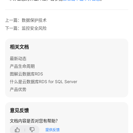
安
全
上一篇：数据保护技术
身
下一篇：监控安全风险
份
认
证
相关文档
与
访
最新动态
问
产品生命周期
控
图解云数据库RDS
制
什么是云数据库RDS for SQL Server
产品优势
数
据
保
护
意见反馈
技
文档内容是否对您有帮助？
术
提供反馈