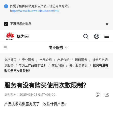
如需了解国际站更多云产品，请访问国际站。
https://www.huaweicloud.com/intl/
不再显示此消息
专业服务
文档首页
/
专业服务
/
产品介绍
/
产品介绍
/
培训服务
/
运维平台培
训服务
/
华为云产品技术培训
/
常见问题
/
关于服务购买
/
服务有没有
购买使用次数限制？
服
务
服务有没有购买使用次数限制？
公
告
更新时间：
2025-08-08 GMT+08:00
产品技术培训服务属于一次性计费产品。
产
品