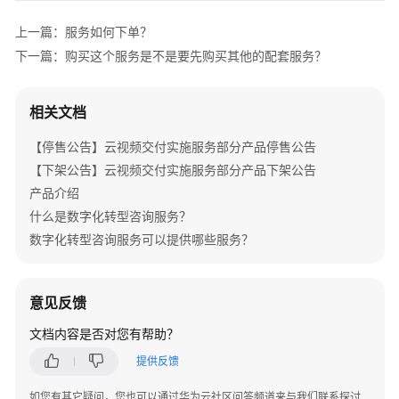
介
绍
上一篇：服务如何下单？
下一篇：购买这个服务是不是要先购买其他的配套服务？
产
品
介
相关文档
绍
【停售公告】云视频交付实施服务部分产品停售公告
咨
【下架公告】云视频交付实施服务部分产品下架公告
询
产品介绍
与
什么是数字化转型咨询服务？
规
数字化转型咨询服务可以提供哪些服务？
划
上
意见反馈
云
与
文档内容是否对您有帮助？
实
提供反馈
施
如您有其它疑问，您也可以通过华为云社区问答频道来与我们联系探讨