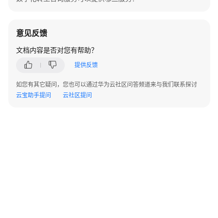
询
服
务
意见反馈
华
文档内容是否对您有帮助？
为
提供反馈
云
DevSecOps
如您有其它疑问，您也可以通过华为云社区问答频道来与我们联系探讨
咨
云宝助手提问
云社区提问
询
与
规
划
服
务
WeLink
©2026 Huaweicloud.com 版权所有
黔ICP备20004760号-14
苏B2-20130048号
咨
A2.B1.B2-20070312
增值电信业务经营许可证：B1.B2-20200593 | 代理域名注册服务机构：新网、西数
询
电子营业执照
贵公网安备 52990002000093号
服