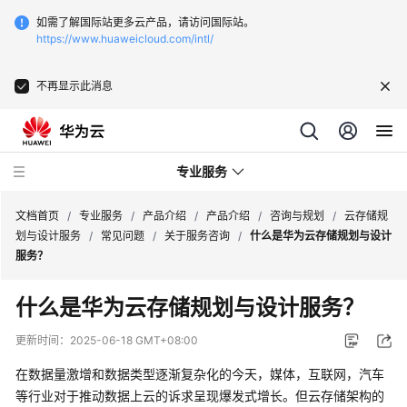
如需了解国际站更多云产品，请访问国际站。
https://www.huaweicloud.com/intl/
不再显示此消息
专业服务
文档首页
/
专业服务
/
产品介绍
/
产品介绍
/
咨询与规划
/
云存储规
划与设计服务
/
常见问题
/
关于服务咨询
/
什么是华为云存储规划与设计
服务？
服
务
什么是华为云存储规划与设计服务？
公
告
更新时间：
2025-06-18 GMT+08:00
在数据量激增和数据类型逐渐复杂化的今天，媒体，互联网，汽车
产
品
等行业对于推动数据上云的诉求呈现爆发式增长。但云存储架构的