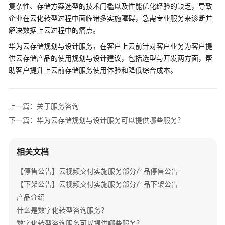
介
复杂性、存储方案选型的技术门槛以及性能优化经验的缺乏，导致
绍
企业在云化转型过程中面临诸多实施障碍，急需专业服务来诊断并
解决数据上云过程中的痛点。
产
华为云存储规划与设计服务，在客户上云前针对客户业务为客户提
品
供云存储产品的使用规划与设计建议，包括选型与开发两方面，帮
介
助客户提升上云前存储服务使用体验和降低综合成本。
绍
咨
上一篇：关于服务咨询
询
与
下一篇：华为云存储规划与设计服务可以提供哪些服务？
规
划
相关文档
数
【停售公告】云视频交付实施服务部分产品停售公告
字
【下架公告】云视频交付实施服务部分产品下架公告
化
转
产品介绍
型
什么是数字化转型咨询服务？
咨
数字化转型咨询服务可以提供哪些服务？