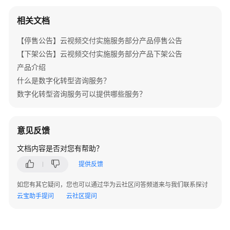
询
服
相关文档
务
【停售公告】云视频交付实施服务部分产品停售公告
华
【下架公告】云视频交付实施服务部分产品下架公告
为
产品介绍
云
什么是数字化转型咨询服务？
DevSecOps
数字化转型咨询服务可以提供哪些服务？
咨
询
与
规
意见反馈
划
文档内容是否对您有帮助？
服
务
提供反馈
如您有其它疑问，您也可以通过华为云社区问答频道来与我们联系探讨
WeLink
云宝助手提问
云社区提问
咨
询
服