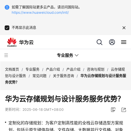
如需了解国际站更多云产品，请访问国际站。
https://www.huaweicloud.com/intl/
不再显示此消息
专业服务
文档首页
/
专业服务
/
产品介绍
/
产品介绍
/
咨询与规划
/
云存储规
划与设计服务
/
常见问题
/
关于服务咨询
/
华为云存储规划与设计服务服
务优势？
服
务
华为云存储规划与设计服务服务优势？
公
告
更新时间：
2025-06-18 GMT+08:00
产
定制化的存储规划：为客户定制高性能的全栈云存储选型方案规
品
划，包括云原生键值存储、文件存储、大数据并行文件桶、对象