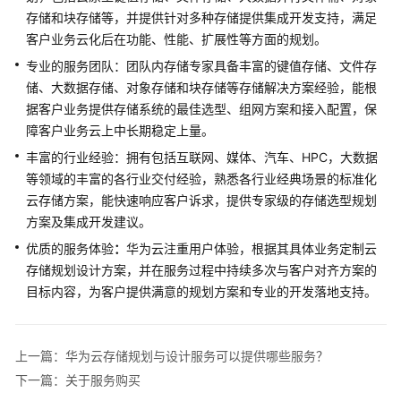
介
存储和块存储等，并提供针对多种存储提供集成开发支持，满足
绍
客户业务云化后在功能、性能、扩展性等方面的规划。
专业的服务团队：团队内存储专家具备丰富的键值存储、文件存
产
储、大数据存储、对象存储和块存储等存储解决方案经验，能根
品
据客户业务提供存储系统的最佳选型、组网方案和接入配置，保
介
绍
障客户业务云上中长期稳定上量。
丰富的行业经验：拥有包括互联网、媒体、汽车、HPC，大数据
咨
等领域的丰富的各行业交付经验，熟悉各行业经典场景的标准化
询
云存储方案，能快速响应客户诉求，提供专家级的存储选型规划
与
方案及集成开发建议。
规
优质的服务体验
划
：
华为云注重用户体验，根据其具体业务定制云
存储规划设计方案，并在服务过程中持续多次与客户对齐方案的
数
目标内容，为客户提供满意的规划方案和专业的开发落地支持。
字
化
转
上一篇：华为云存储规划与设计服务可以提供哪些服务？
型
下一篇：关于服务购买
咨