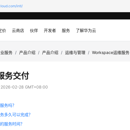
loud.com/intl/
定价
云商店
伙伴
开发者
服务
了解华为云
专业服务
/
产品介绍
/
产品介绍
/
运维与管理
/
Workspace运维服务
服务交付
：
2026-02-28 GMT+08:00
场服务吗？
服务多久可以完成？
员的服务时间？