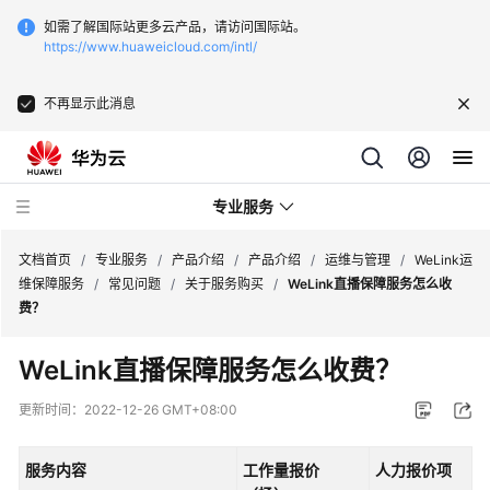
如需了解国际站更多云产品，请访问国际站。
https://www.huaweicloud.com/intl/
不再显示此消息
专业服务
文档首页
/
专业服务
/
产品介绍
/
产品介绍
/
运维与管理
/
WeLink运
维保障服务
/
常见问题
/
关于服务购买
/
WeLink直播保障服务怎么收
费？
服
务
WeLink直播保障服务怎么收费？
公
告
更新时间：
2022-12-26 GMT+08:00
产
服务内容
工作量报价
人力报价项
品