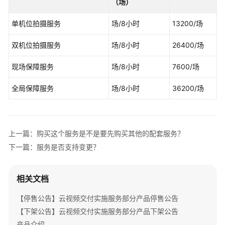
（场）
介
绍
单机位拍摄服务
场/8小时
13200/场
产
双机位拍摄服务
场/8小时
26400/场
品
介
现场保障服务
场/8小时
7600/场
绍
全局保障服务
场/8小时
36200/场
咨
询
与
规
上一篇：购买这个服务是不是要先购买其他的配套服务？
划
下一篇：服务是否支持变更？
上
云
相关文档
与
实
【停售公告】云视频交付实施服务部分产品停售公告
施
【下架公告】云视频交付实施服务部分产品下架公告
产品介绍