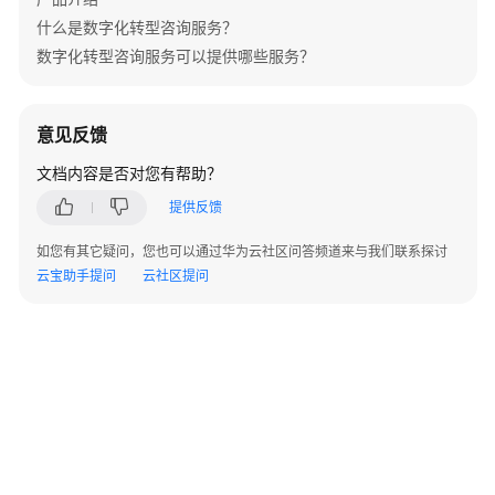
运
什么是数字化转型咨询服务？
维
数字化转型咨询服务可以提供哪些服务？
与
管
理
意见反馈
云
文档内容是否对您有帮助？
上
保
提供反馈
障
如您有其它疑问，您也可以通过华为云社区问答频道来与我们联系探讨
护
云宝助手提问
云社区提问
航
服
务
云
会
议
保
障