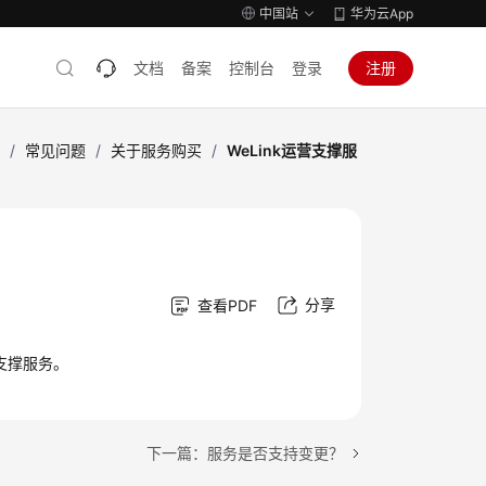
中国站
华为云App
文档
备案
控制台
登录
注册
务
/
常见问题
/
关于服务购买
/
WeLink运营支撑服
分享
查看PDF
支撑服务。
下一篇：服务是否支持变更？