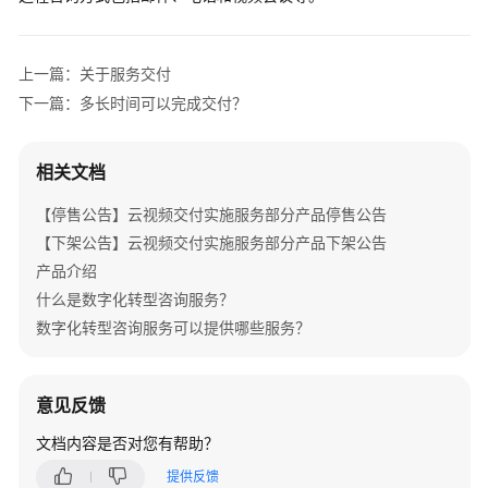
介
绍
上一篇：关于服务交付
产
下一篇：多长时间可以完成交付？
品
介
绍
相关文档
咨
【停售公告】云视频交付实施服务部分产品停售公告
询
【下架公告】云视频交付实施服务部分产品下架公告
与
产品介绍
规
什么是数字化转型咨询服务？
划
数字化转型咨询服务可以提供哪些服务？
数
字
化
意见反馈
转
文档内容是否对您有帮助？
型
咨
提供反馈