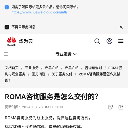
如需了解国际站更多云产品，请访问国际站。
https://www.huaweicloud.com/intl/
不再显示此消息
专业服务
文档首页
/
专业服务
/
产品介绍
/
产品介绍
/
咨询与规划
/
ROMA咨
询与规划服务
/
常见问题
/
关于服务交付
/
ROMA咨询服务是怎么交付
的？
服
务
ROMA咨询服务是怎么交付的？
公
告
更新时间：
2024-03-26 GMT+08:00
ROMA咨询服务为线上服务，提供远程咨询方式。
产
品
远程咨询方式包括邮件、电话和视频会议等。