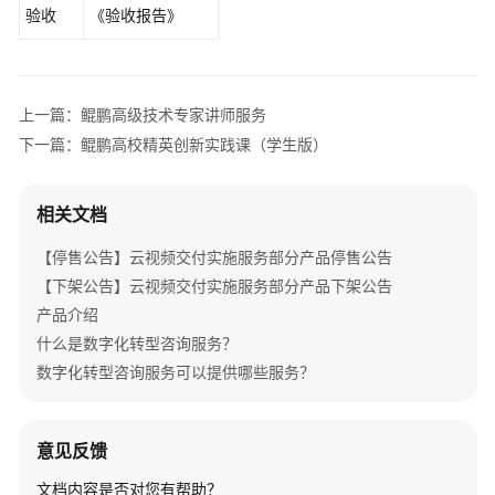
验收
《验收报告》
成
专
业
服
上一篇：鲲鹏高级技术专家讲师服务
务
下一篇：鲲鹏高校精英创新实践课（学生版）
SAP
上
相关文档
云
专
【停售公告】云视频交付实施服务部分产品停售公告
业
【下架公告】云视频交付实施服务部分产品下架公告
服
务
产品介绍
什么是数字化转型咨询服务？
智
数字化转型咨询服务可以提供哪些服务？
能
数
据
意见反馈
专
家
文档内容是否对您有帮助？