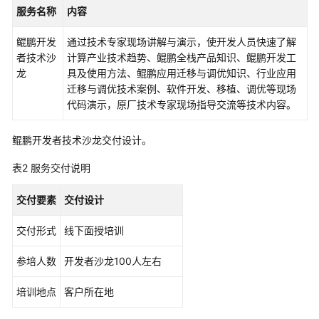
介
服务名称
内容
绍
鲲鹏开发
通过技术专家现场讲解与演示，使开发人员快速了解
咨
者技术沙
计算产业技术趋势、鲲鹏全栈产品知识、鲲鹏开发工
询
龙
具及使用方法、鲲鹏应用迁移与调优知识、行业应用
与
迁移与调优技术案例、软件开发、移植、调优等现场
规
代码演示，原厂技术专家现场指导交流等技术内容。
划
鲲鹏开发者技术沙龙交付设计。
上
云
表2
服务交付说明
与
实
交付要素
交付设计
施
交付形式
线下面授培训
上
云
参培人数
开发者沙龙100人左右
迁
移
培训地点
客户所在地
服
务