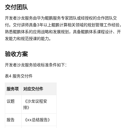
务
交付团队
开发者沙龙服务由华为鲲鹏服务专家团队或经授权的合作团队交
云
原
付。交付讲师具备3年以上鲲鹏计算相关领域的规划管理工作经验，
生
熟悉鲲鹏体系的应用战略和发展规划，具备鲲鹏体系课程设计、开
专
发能力和规范授课的能力。
家
服
验收方案
务
开发者沙龙服务验收标准条件如下：
微
服
表4
服务交付件
务
专
服务项
对应交付件
家
服
议题
《沙龙议程安
务
排》
报告
《xx总结报告》
ROMA
集