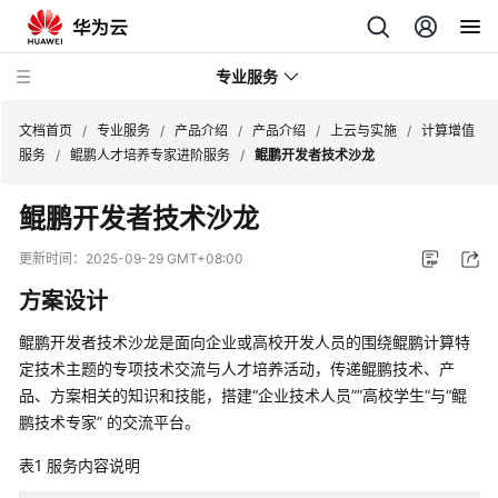
专业服务
文档首页
/
专业服务
/
产品介绍
/
产品介绍
/
上云与实施
/
计算增值
服务
/
鲲鹏人才培养专家进阶服务
/
鲲鹏开发者技术沙龙
服
鲲鹏开发者技术沙龙
务
公
更新时间：
2025-09-29 GMT+08:00
告
方案设计
产
鲲鹏开发者技术沙龙是面向企业或高校开发人员的围绕鲲鹏计算特
品
定技术主题的专项技术交流与人才培养活动，传递鲲鹏技术、产
介
品、方案相关的知识和技能，搭建“企业技术人员””高校学生“与“鲲
绍
鹏技术专家” 的交流平台。
产
表1
服务内容说明
品