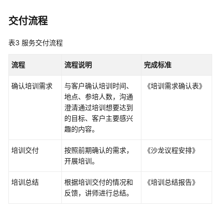
交付流程
数
据
表3
服务交付流程
要
素
流程
流程说明
完成标准
集
成
确认培训需求
与客户确认培训时间、
《培训需求确认表》
与
地点、参培人数，沟通
实
澄清通过培训想要达到
施
的目标、客户主要感兴
服
趣的内容。
务
培训交付
按照前期确认的需求，
《沙龙议程安排》
鲲
开展培训。
鹏
移
培训总结
根据培训交付的情况和
《培训总结报告》
植
反馈，讲师进行总结。
专
家
服