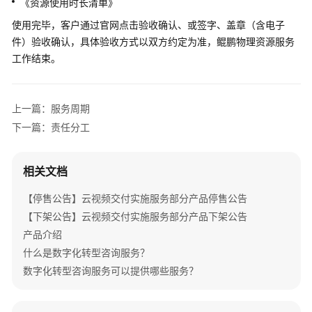
《资源使用时长清单》
介
绍
使用完毕，客户通过官网点击验收确认、或签字、盖章（含电子
件）验收确认，具体验收方式以双方约定为准，鲲鹏物理资源服务
产
工作结束。
品
介
绍
上一篇：服务周期
下一篇：责任分工
咨
询
与
相关文档
规
划
【停售公告】云视频交付实施服务部分产品停售公告
【下架公告】云视频交付实施服务部分产品下架公告
上
产品介绍
云
什么是数字化转型咨询服务？
与
数字化转型咨询服务可以提供哪些服务？
实
施