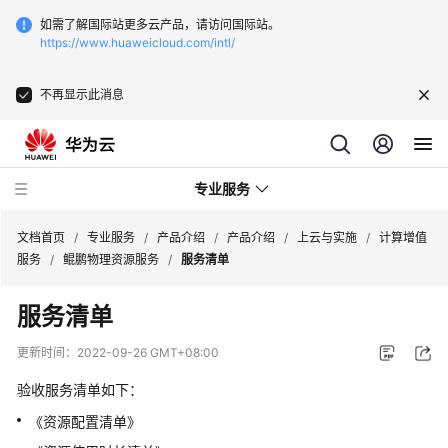
如需了解国际站更多云产品，请访问国际站。
https://www.huaweicloud.com/intl/
不再显示此消息
专业服务
文档首页
/
专业服务
/
产品介绍
/
产品介绍
/
上云与实施
/
计算增值
服务
/
鲲鹏物理资源服务
/
服务清单
服
服务清单
务
公
更新时间：
2022-09-26 GMT+08:00
告
验收服务清单如下：
产
《资源配置清单》
品