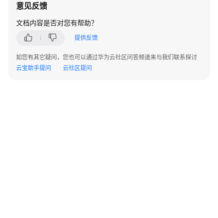
上
意见反馈
云
文档内容是否对您有帮助？
迁
移
提供反馈
服
如您有其它疑问，您也可以通过华为云社区问答频道来与我们联系探讨
务
云宝助手提问
云社区提问
数
据
要
素
集
成
与
实
施
服
务
鲲
©2026 Huaweicloud.com 版权所有
黔ICP备20004760号-14
苏B2-20130048号