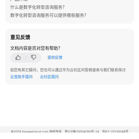
什么是数字化转型咨询服务？
数
数字化转型咨询服务可以提供哪些服务？
据
要
素
意见反馈
集
文档内容是否对您有帮助？
成
与
提供反馈
实
施
如您有其它疑问，您也可以通过华为云社区问答频道来与我们联系探讨
服
云宝助手提问
云社区提问
务
鲲
鹏
移
植
专
家
©2026 Huaweicloud.com 版权所有
黔ICP备20004760号-14
苏B2-20130048号
A2.B1.B2-20070312
服