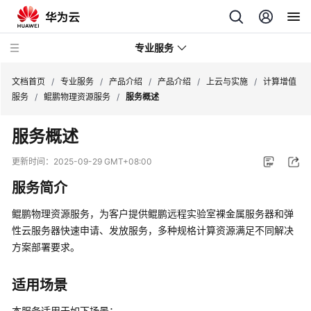
专业服务
文档首页
/
专业服务
/
产品介绍
/
产品介绍
/
上云与实施
/
计算增值
服务
/
鲲鹏物理资源服务
/
服务概述
服
服务概述
务
公
更新时间：
2025-09-29 GMT+08:00
告
服务简介
产
鲲鹏物理资源服务，为客户提供鲲鹏远程实验室裸金属服务器和弹
品
性云服务器快速申请、发放服务，多种规格计算资源满足不同解决
介
方案部署要求。
绍
产
适用场景
品
本服务适用于如下场景：