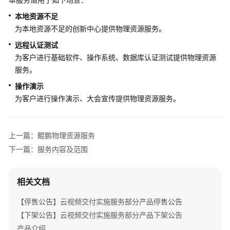
介
绍
本地资源不足
为本地资源不足的创新中心提供物理资源服务。
咨
远程认证测试
询
为客户进行基础软件、操作系统、数据库认证测试提供物理资源
与
服务。
规
划
操作演示
为客户进行操作演示、大会宣传提供物理资源服务。
上
云
与
上一篇：鲲鹏物理资源服务
实
下一篇：服务内容及范围
施
上
相关文档
云
迁
【停售公告】云视频交付实施服务部分产品停售公告
移
【下架公告】云视频交付实施服务部分产品下架公告
服
产品介绍
务