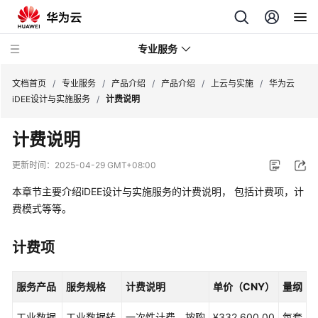
专业服务
文档首页
/
专业服务
/
产品介绍
/
产品介绍
/
上云与实施
/
华为云
iDEE设计与实施服务
/
计费说明
服
计费说明
务
公
更新时间：
2025-04-29 GMT+08:00
告
本章节主要介绍iDEE设计与实施服务的计费说明， 包括计费项，计
产
费模式等等。
品
介
计费项
绍
服务产品
服务规格
计费说明
单价（CNY）
量纲
产
品
工业数据
工业数据转
一次性计费，按购
¥332,600.00
每套