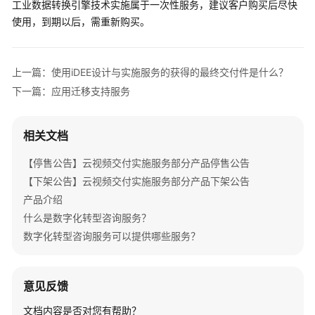
工业数据转换引擎技术实施属于一次性服务，建议客户购买后尽快
务
使用，到期以后，需重新购买。
云
原
上一篇：使用iDEE设计与实施服务的获得的最终交付件是什么？
生
下一篇：应用迁移支持服务
专
家
服
相关文档
务
【停售公告】云视频交付实施服务部分产品停售公告
微
【下架公告】云视频交付实施服务部分产品下架公告
服
产品介绍
务
专
什么是数字化转型咨询服务？
家
数字化转型咨询服务可以提供哪些服务？
服
务
意见反馈
ROMA
文档内容是否对您有帮助？
集