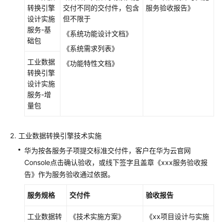
云
转换引擎
交付不同的交付件，包含
服务验收报告》
灾
设计实施
但不限于
备
服务-基
《系统功能设计文档》
交
础包
付
《系统需求列表》
实
工业数据
《功能特性文档》
施
转换引擎
服
设计实施
务
服务-增
量包
Workspace
交
工业数据转换引擎技术实施
付
实
华为按各服务子项提交标准交付件，客户在华为云官网
施
Console点击确认验收，或线下签字且盖章《xxx服务验收报
服
告》作为服务验收通过依据。
务
服务规格
交付件
验收报告
ROMA
设
工业数据转
《技术实施方案》
《xx项目设计与实施