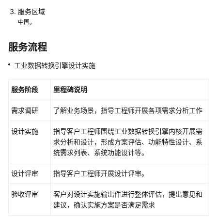
能
服务区域
数
中国。
据
专
服务流程
家
服
工业数据转换引擎设计实施
务
服务阶段
里程碑说明
数
据
需求调研
了解业务场景，指导工程师开展各项需求分析工作
运
营
设计实施
指导客户工程师围绕工业数据转换引擎内核开展需
专
求分析和设计，形成方案评估、功能特性设计、系
家
统需求列表、系统功能设计等。
服
务
设计评审
指导客户工程师开展设计评审。
CSS
验收评审
客户对设计实施输出件进行整体评估，提出意见和
专
建议，确认实施方案是否满足需求
家