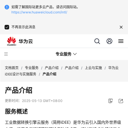
如需了解国际站更多云产品，请访问国际站。
https://www.huaweicloud.com/intl/
不再显示此消息
专业服务
文档首页
/
专业服务
/
产品介绍
/
产品介绍
/
上云与实施
/
华为云
iDEE设计与实施服务
/
产品介绍
服
产品介绍
务
公
更新时间：
2025-05-13 GMT+08:00
告
服务概述
产
工业数据转换引擎云服务（简称iDEE）是华为云引入国内外世界级
品