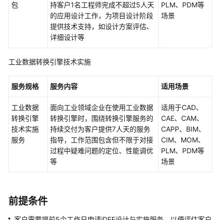
鹏
包
持客户1名工程师完成不超过5人天
PLM、PDM等
移
的应用设计工作，为项目设计阶段
场景
植
提供技术支持，如设计方案评估、
专
详细设计等
家
服
工业数据转换引擎技术实施
务
服务规格
服务内容
适用场景
云
原
工业数据
面向工业领域企业在使用工业数据
适用于CAD、
生
转换引擎
转换引擎时，围绕转换引擎服务的
CAE、CAM、
专
技术实施
持续交付为客户提供7人天的服务
CAPP、BIM、
家
服务
指导，工作范围包含但不限于对接
CIM、MOM、
服
过程中疑难问题的定位、性能调优
PLM、PDM等
务
等
场景
微
服
务
前提条件
专
客户需要提前5个工作日申请iDEE设计与实施服务，以便评估客户