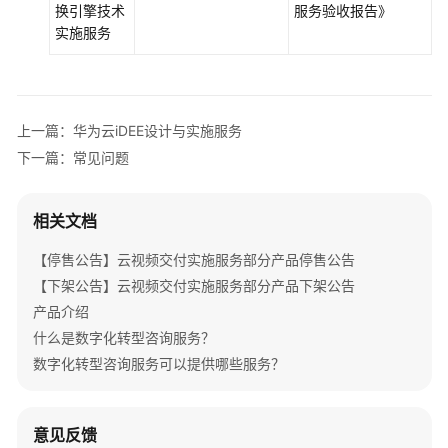
计
换引擎技术
服务验收报告》
与
实施服务
实
施
服
务
上一篇：华为云iDEE设计与实施服务
下一篇：常见问题
iDME
实
施
相关文档
与
支
【停售公告】云视频交付实施服务部分产品停售公告
持
【下架公告】云视频交付实施服务部分产品下架公告
服
产品介绍
务
什么是数字化转型咨询服务？
aPaaS
数字化转型咨询服务可以提供哪些服务？
上
云
与
意见反馈
实