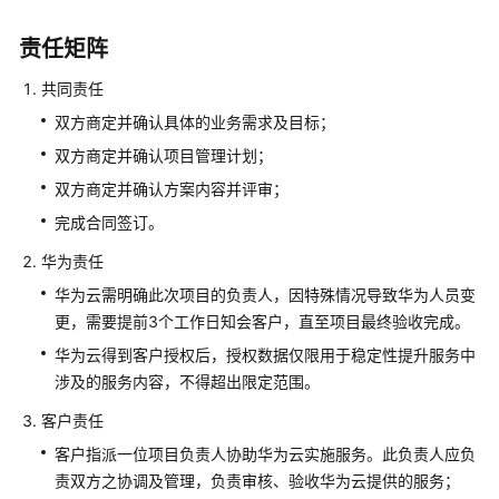
计
算
责任矩阵
增
值
共同责任
服
双方商定并确认具体的业务需求及目标；
务
双方商定并确认项目管理计划；
工
双方商定并确认方案内容并评审；
业
完成合同签订。
智
能
华为责任
体
华为云需明确此次项目的负责人，因特殊情况导致华为人员变
使
更，需要提前3个工作日知会客户，直至项目最终验收完成。
能
华为云得到客户授权后，授权数据仅限用于稳定性提升服务中
服
涉及的服务内容，不得超出限定范围。
务
客户责任
AI
客户指派一位项目负责人协助华为云实施服务。此负责人应负
平
责双方之协调及管理，负责审核、验收华为云提供的服务；
台