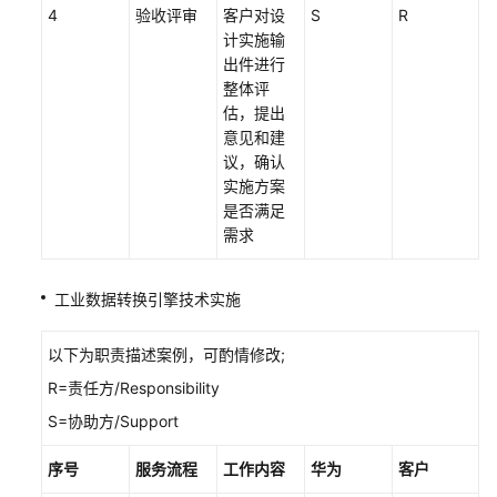
4
验收评审
客户对设
S
R
华
计实施输
为
出件进行
云
整体评
DevSecOps
估，提出
设
意见和建
计
议，确认
与
实施方案
实
是否满足
施
需求
服
务
工业数据转换引擎技术实施
物
联
以下为职责描述案例，可酌情修改;
网
R=责任方/Responsibility
上
云
S=协助方/Support
与
实
序号
服务流程
工作内容
华为
客户
施