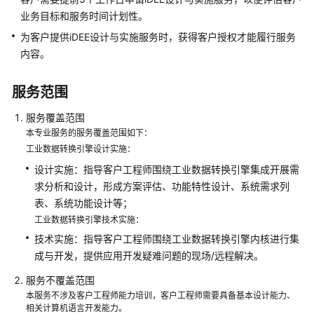
家
业务目标和服务时间计划性。
服
务
为客户提供iDEE设计与实施服务时，获得客户授权才能履行服务
内容。
ROMA
集
服务范围
成
专
服务覆盖范围
业
本专业服务的服务覆盖范围如下：
服
工业数据转换引擎设计实施：
务
设计实施：指导客户工程师围绕工业数据转换引擎集成开展需
求分析和设计，形成方案评估、功能特性设计、系统需求列
SAP
表、系统功能设计等；
上
云
工业数据转换引擎技术实施：
专
技术实施：指导客户工程师围绕工业数据转换引擎内核进行集
业
成与开发，提供应用开发疑难问题的现场/远程解决。
服
服务不覆盖范围
务
本服务不涉及客户工程师能力培训，客户工程师需要具备基本设计能力、
相关计算机语言开发能力。
智