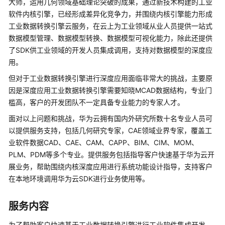
大师，运用几何领域基础理论突破的成果，通过新技术构建的工业
介
软件内核引擎，已经形成差异化竞争力，并围绕内核引擎能力形成
绍
工业数据转换引擎云服务，在云上为工业领域从业人员提供一站式
数据模型管理、数据模型转换、数据模型可视化能力，除此还提供
产
了SDK供工业领域的开发人员集成调用，支持对数据模型的深度应
品
介
用。
绍
但对于工业数据转换引擎进行深度应用面临非常大的挑战，主要原
因是深度应用工业数据转换引擎需要知晓MCAD数据结构，专业门
咨
槛高，客户的开发团队不一定具备专业能力的专家人才。
询
与
面对以上问题和挑战，华为云拥有国内外研究所数十名专业人员可
规
以提供服务支持，包括几何研究专家，CAE领域业界专家，覆盖工
划
业软件数据CAD、CAE、CAM、CAPP、BIM、CIM、MOM、
PLM、PDM等多个专业。提供服务包括指导客户快速基于华为云开
上
展业务，帮助围绕内核深度应用进行系统功能设计指导，支持客户
云
在本地环境调用华为云SDK进行业务使用等。
与
实
服务内容
施
为了帮助客户快速基于工业数据转换引擎进行工业软件集成开发，