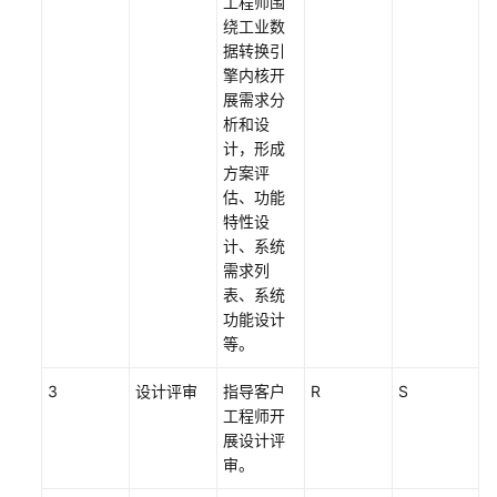
工程师围
上
绕工业数
云
据转换引
设
擎内核开
计
展需求分
与
析和设
实
计，形成
施
方案评
服
估、功能
务
特性设
计、系统
行
需求列
业
表、系统
AI
功能设计
上
等。
云
与
3
设计评审
指导客户
R
S
实
工程师开
施
展设计评
服
审。
务