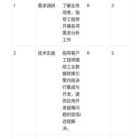
服
1
需求调研
了解业务
R
S
务
场景，指
导工程师
城
开展各项
市
需求分析
智
工作
能
2
技术实施
指导客户
R
S
体
工程师围
使
绕工业数
能
据转换引
服
擎内核进
务
行集成与
开发，提
Landing
供应用开
Zone
发疑难问
设
题的现场/
计
远程解
与
决。
实
施