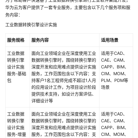
上
华为云为客户提供了一套专业服务，主要包含以下几个服务项和服
云
务内容：
迁
移
工业数据转换引擎设计实施
服
务
服务规格
服务内容
适用场景
数
工业数据
面向工业领域企业在深度使用工业
适用于CAD、
据
转换引擎
数据转换引擎时，围绕转换引擎的
CAE、CAM、
要
设计实施
深度开发和应用难点提供设计实施
CAPP、BIM、
素
服务-基础
服务，工作范围包含以下内容：支
CIM、MOM、
集
包
持客户1名工程师完成不超过1人月
PLM、PDM等
成
的应用设计工作，为项目设计阶段
场景
与
提供技术支持，如设计方案评估、
实
详细设计等
施
服
工业数据
面向工业领域企业在深度使用工业
适用于CAD、
务
转换引擎
数据转换引擎时，围绕转换引擎的
CAE、CAM、
设计实施
深度开发和应用难点提供设计实施
CAPP、BIM、
鲲
服务-增量
服务，工作范围包含以下内容：支
CIM、MOM、