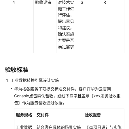
4
验收评审
对技术实
S
R
服
施工作进
务
行评估，
提出意见
华
和建议，
为
确认实施
云
方案是否
政
满足需求
务
类
解
决
验收标准
方
案
工业数据转换引擎设计实施
集
华为按各服务子项提交标准交付件，客户在华为云官网
成
Console点击确认验收，或线下签字且盖章《xxx服务验收报
交
告》作为服务验收通过依据。
付
服
服务规格
交付件
验收报告
务
工业数据
结合客户具体的场景实施
《xx项目设计与实施