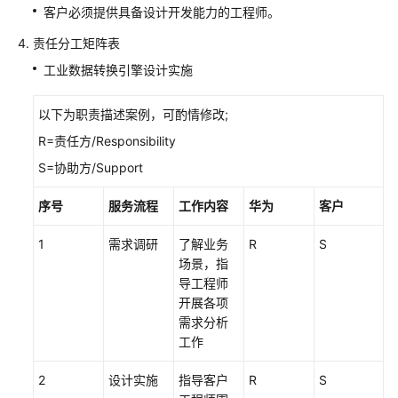
开
客户必须提供具备设计开发能力的工程师。
发
责任分工矩阵表
与
实
工业数据转换引擎设计实施
施
服
以下为职责描述案例，可酌情修改;
务
R=责任方/Responsibility
云
S=协助方/Support
会
议
序号
服务流程
工作内容
华为
客户
交
付
1
需求调研
了解业务
R
S
实
场景，指
施
导工程师
服
开展各项
务
需求分析
工作
数
2
设计实施
指导客户
R
S
据