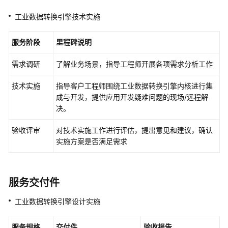
服
工业数据转换引擎技术实施
务
服务阶段
里程碑说明
交
通
需求调研
了解业务场景，指导工程师开展各项需求分析工作
智
能
技术实施
指导客户工程师围绕工业数据转换引擎内核进行集
体
成与开发，提供应用开发疑难问题的现场/远程解
专
决。
家
服
验收评审
对技术实施工作进行评估，提出意见和建议，确认
务
实施方案是否满足需求
数
据
仓
服务交付件
库
工业数据转换引擎设计实施
专
家
服
服务规格
交付件
验收报告