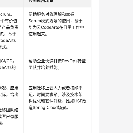
典型应用场景
rum。
帮助服务对象理解和掌握
一个有价值
Scrum模式方法的使用，基于
括了产品负责
华为云CodeArts在日常工作中
准包，基于
使用起来。
eArts
模式。
I/CD。
帮助企业快速打造DevOps转型
Arts的
团队并培养赋能。
情况、应用
应用迁移上云人力或者技能不
实际，给出
足、时间要求紧。涉及技术架
构优化和软件升级，比如HSF改
造Spring Cloud场景。
迁移团队结
成客户微服
线。