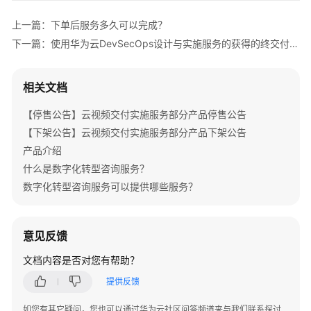
介
绍
上一篇：下单后服务多久可以完成？
下一篇：使用华为云DevSecOps设计与实施服务的获得的终交付件是什么？
产
品
介
相关文档
绍
【停售公告】云视频交付实施服务部分产品停售公告
咨
【下架公告】云视频交付实施服务部分产品下架公告
询
产品介绍
与
什么是数字化转型咨询服务？
规
数字化转型咨询服务可以提供哪些服务？
划
上
意见反馈
云
与
文档内容是否对您有帮助？
实
提供反馈
施
如您有其它疑问，您也可以通过华为云社区问答频道来与我们联系探讨