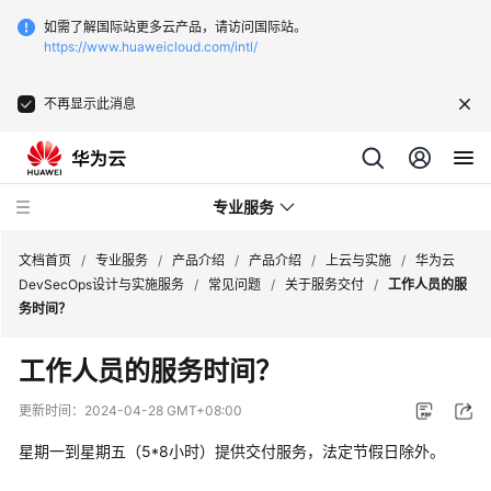
如需了解国际站更多云产品，请访问国际站。
https://www.huaweicloud.com/intl/
不再显示此消息
专业服务
文档首页
/
专业服务
/
产品介绍
/
产品介绍
/
上云与实施
/
华为云
DevSecOps设计与实施服务
/
常见问题
/
关于服务交付
/
工作人员的服
务时间？
服
务
工作人员的服务时间？
公
告
更新时间：
2024-04-28 GMT+08:00
星期一到星期五（5*8小时）提供交付服务，法定节假日除外。
产
品