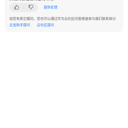
上
提供反馈
云
迁
如您有其它疑问，您也可以通过华为云社区问答频道来与我们联系探讨
移
云宝助手提问
云社区提问
服
务
数
据
要
素
集
成
与
实
施
服
务
©2026 Huaweicloud.com 版权所有
黔ICP备20004760号-14
苏B2-20130048号
A2.B1.B2-20070312
增值电信业务经营许可证：B1.B2-20200593 | 代理域名注册服务机构：新网、西数
鲲
电子营业执照
贵公网安备 52990002000093号