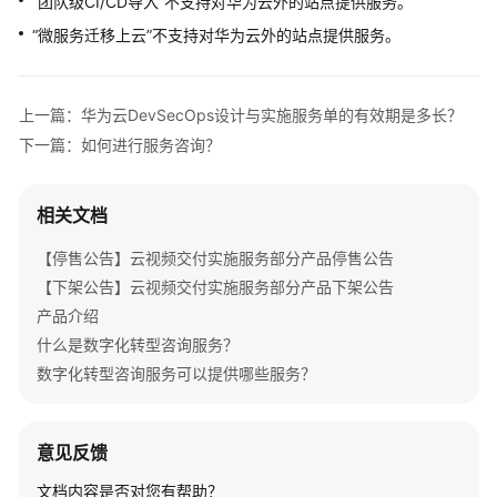
“团队级CI/CD导入”不支持对华为云外的站点提供服务。
介
绍
“微服务迁移上云”不支持对华为云外的站点提供服务。
产
品
上一篇：华为云DevSecOps设计与实施服务单的有效期是多长？
介
下一篇：如何进行服务咨询？
绍
咨
相关文档
询
【停售公告】云视频交付实施服务部分产品停售公告
与
规
【下架公告】云视频交付实施服务部分产品下架公告
划
产品介绍
什么是数字化转型咨询服务？
上
数字化转型咨询服务可以提供哪些服务？
云
与
实
意见反馈
施
文档内容是否对您有帮助？