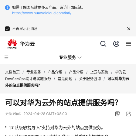
如需了解国际站更多云产品，请访问国际站。
https://www.huaweicloud.com/intl/
不再显示此消息
专业服务
文档首页
/
专业服务
/
产品介绍
/
产品介绍
/
上云与实施
/
华为云
DevSecOps设计与实施服务
/
常见问题
/
关于服务咨询
/
可以对华为云
外的站点提供服务吗？
服
务
可以对华为云外的站点提供服务吗？
公
告
更新时间：
2024-04-28 GMT+08:00
产
“团队级敏捷导入”支持对华为云外的站点提供服务。
品