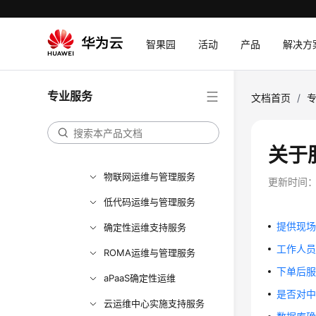
WeLink运维保障服务
CDN运维管理服务
智果园
活动
产品
解决方
云会议支持订阅服务
Workspace运维服务
专业服务
文档首页
/
行业AI辅助运营服务
华为云DevSecOps运维与
关于
管理服务
物联网运维与管理服务
更新时间
低代码运维与管理服务
提供现
确定性运维支持服务
工作人
ROMA运维与管理服务
下单后
aPaaS确定性运维
是否对
云运维中心实施支持服务