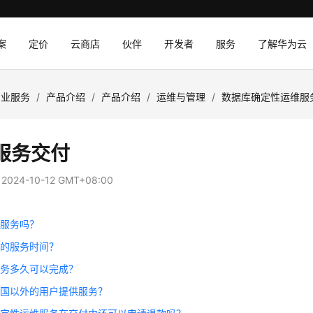
案
定价
云商店
伙伴
开发者
服务
了解华为云
专业服务
/
产品介绍
/
产品介绍
/
运维与管理
/
数据库确定性运维服
服务交付
：
2024-10-12 GMT+08:00
场服务吗？
员的服务时间？
服务多久可以完成？
中国以外的用户提供服务？