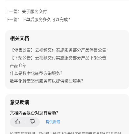
介
绍
上一篇：关于服务交付
下一篇：下单后服务多久可以完成？
产
品
介
相关文档
绍
【停售公告】云视频交付实施服务部分产品停售公告
咨
【下架公告】云视频交付实施服务部分产品下架公告
询
产品介绍
与
什么是数字化转型咨询服务？
规
数字化转型咨询服务可以提供哪些服务？
划
上
意见反馈
云
与
文档内容是否对您有帮助？
实
提供反馈
施
如您有其它疑问，您也可以通过华为云社区问答频道来与我们联系探讨