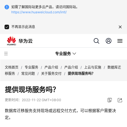
如需了解国际站更多云产品，请访问国际站。
https://www.huaweicloud.com/intl/
不再显示此消息
专业服务
文档首页
/
专业服务
/
产品介绍
/
产品介绍
/
上云与实施
/
数据库迁
移服务
/
常见问题
/
关于服务交付
/
提供现场服务吗？
服
提供现场服务吗？
务
公
更新时间：
2022-11-22 GMT+08:00
告
数据库迁移服务支持现场或远程交付方式，可以根据客户需要决
产
定。
品