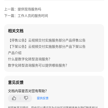
介
绍
上一篇：提供现场服务吗
下一篇：工作人员的服务时间
产
品
介
相关文档
绍
【停售公告】云视频交付实施服务部分产品停售公告
咨
【下架公告】云视频交付实施服务部分产品下架公告
询
产品介绍
与
什么是数字化转型咨询服务？
规
数字化转型咨询服务可以提供哪些服务？
划
上
意见反馈
云
与
文档内容是否对您有帮助？
实
提供反馈
施
如您有其它疑问，您也可以通过华为云社区问答频道来与我们联系探讨