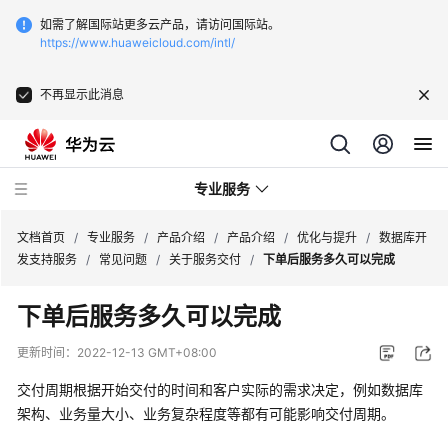
如需了解国际站更多云产品，请访问国际站。
https://www.huaweicloud.com/intl/
不再显示此消息
专业服务
文档首页
/
专业服务
/
产品介绍
/
产品介绍
/
优化与提升
/
数据库开
发支持服务
/
常见问题
/
关于服务交付
/
下单后服务多久可以完成
服
下单后服务多久可以完成
务
公
更新时间：
2022-12-13 GMT+08:00
告
交付周期根据开始交付的时间和客户实际的需求决定，例如数据库
产
架构、业务量大小、业务复杂程度等都有可能影响交付周期。
品