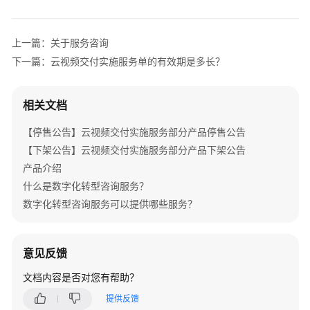
介
绍
上一篇：关于服务咨询
产
下一篇：云视频交付实施服务单的有效期是多长？
品
介
绍
相关文档
咨
【停售公告】云视频交付实施服务部分产品停售公告
询
【下架公告】云视频交付实施服务部分产品下架公告
与
产品介绍
规
什么是数字化转型咨询服务？
划
数字化转型咨询服务可以提供哪些服务？
上
云
意见反馈
与
实
文档内容是否对您有帮助？
施
提供反馈