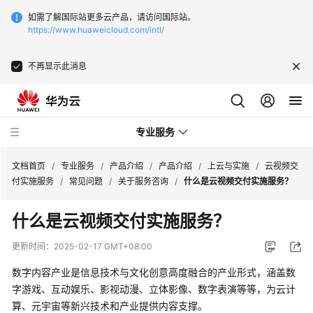
如需了解国际站更多云产品，请访问国际站。
https://www.huaweicloud.com/intl/
不再显示此消息
专业服务
文档首页
/
专业服务
/
产品介绍
/
产品介绍
/
上云与实施
/
云视频交
付实施服务
/
常见问题
/
关于服务咨询
/
什么是云视频交付实施服务？
服
什么是云视频交付实施服务？
务
公
更新时间：
2025-02-17 GMT+08:00
告
数字内容产业是信息技术与文化创意高度融合的产业形式，涵盖数
产
字游戏、互动娱乐、影视动漫、立体影像、数字表演等等，为云计
品
算、元宇宙等新兴技术和产业提供内容支撑。