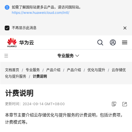
如需了解国际站更多云产品，请访问国际站。
https://www.huaweicloud.com/intl/
不再显示此消息
专业服务
文档首页
/
专业服务
/
产品介绍
/
产品介绍
/
优化与提升
/
云存储优
化与提升服务
/
计费说明
服
计费说明
务
公
更新时间：
2024-09-14 GMT+08:00
告
本章节主要介绍云存储优化与提升服务的计费说明，包括计费项，
产
计费模式等。
品