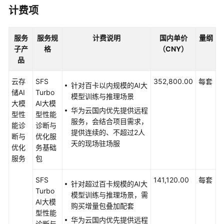
介
计费项
绍
服务
服务规
计费说明
国内单价
量纲
产
子产
格
（CNY）
品
品
介
绍
云存
SFS
352,800.00
每套
针对百卡以内规模的AI大
储AI
Turbo
咨
模型训练与推理场景
大模
AI大模
询
华为云国内优先提供远程
型性
型性能
与
服务，会结合项目需求，
能诊
诊断与
规
提供连续的、不超过2人
断与
优化服
划
天的现场驻场服
优化
务基础
服务
包
上
云
SFS
141,120.00
每套
与
针对超过百卡规模的AI大
Turbo
实
模型训练与推理场景，需
AI大模
施
购买增量包叠加配套
型性能
华为云国内优先提供远程
诊断与