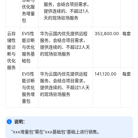
运
服务，会结合项目需求，
优化服
维
提供连续的、不超过1人
务增量
与
天的现场驻场服务
包
管
理
云存
EVS性
华为云国内优先提供远程
352,800.00
每套
储性
能诊断
服务，会结合项目需求，
优
能诊
与优化
提供连续的、不超过2人天
化
断与
服务基
的现场驻场服务
与
优化
础包
提
服务
升
EVS性
华为云国内优先提供远程
141,120.00
每套
能诊断
服务，会结合项目需求，
ModelArts
与优化
提供连续的、不超过1人天
开
服务增
的现场驻场服务
发
量包
支
持
服
说明：
务
“xxx增量包”需在“xxx基础包”基础上进行销售。