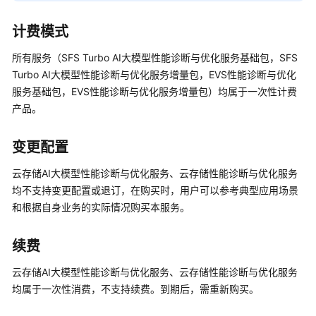
数
据
计费模式
库
开
所有服务（SFS Turbo AI大模型性能诊断与优化服务基础包，SFS
发
Turbo AI大模型性能诊断与优化服务增量包，EVS性能诊断与优化
支
服务基础包，EVS性能诊断与优化服务增量包）均属于一次性计费
持
产品。
服
务
变更配置
AI
云存储AI大模型性能诊断与优化服务、云存储性能诊断与优化服务
使
均不支持变更配置或退订，在购买时，用户可以参考典型应用场景
能
和根据自身业务的实际情况购买本服务。
优
化
服
续费
务
与
云存储AI大模型性能诊断与优化服务、云存储性能诊断与优化服务
提
均属于一次性消费，不支持续费。到期后，需重新购买。
升