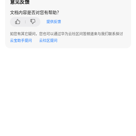
意见反馈
文档内容是否对您有帮助？
物
联
提供反馈
网
优
如您有其它疑问，您也可以通过华为云社区问答频道来与我们联系探讨
化
云宝助手提问
云社区提问
与
提
升
服
务
存
储
安
全
优
化
与
©2026 Huaweicloud.com 版权所有
黔ICP备20004760号-14
苏B2-20130048号
提
A2.B1.B2-20070312