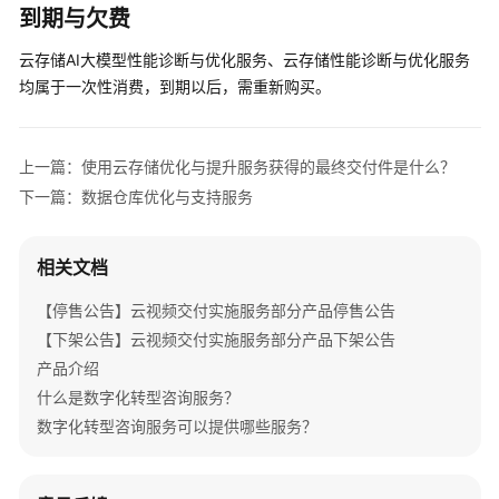
服
到期与欠费
务
云存储AI大模型性能诊断与优化服务、云存储性能诊断与优化服务
大
均属于一次性消费，到期以后，需重新购买。
数
据
优
上一篇：使用云存储优化与提升服务获得的最终交付件是什么？
化
下一篇：数据仓库优化与支持服务
与
提
升
相关文档
服
务
【停售公告】云视频交付实施服务部分产品停售公告
【下架公告】云视频交付实施服务部分产品下架公告
应
产品介绍
用
什么是数字化转型咨询服务？
现
代
数字化转型咨询服务可以提供哪些服务？
化
服
务