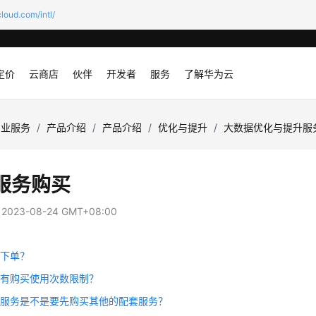
loud.com/intl/
定价
云商店
伙伴
开发者
服务
了解华为云
专业服务
/
产品介绍
/
产品介绍
/
优化与提升
/
大数据优化与提升服
服务购买
：
2023-08-24 GMT+08:00
何下单？
没有购买使用次数限制？
个服务是不是要先购买其他的配套服务？