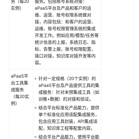
务（每20
服务。包括账号系统对接：
上
实例）
aPaaS平台及产品和客户的运
云
维、运营、账号权限系统做对
迁
接，内容包括：和客户的运营、
移
运维、账号权限管理系统的集成
服
开发工作。例如应用/模型/任务等
务
统计信息的上报，系统日志、指
标、告警上报，账号权限配置，
数
接口对接，知识库对接开发等内
据
容。
要
素
aPaaS平
针对一定规格（20个实例）的
集
台工具集
aPaaS平台及产品提供工具的集
成
成服务
成服务：针对未预集成工具（如
与
（每20实
训推+数据）的对接和验证。
实
例）
施
结合平台标准化产品能力，提供
服
单个标准化应用适配集成服务，
务
包含应用工具封装，API集成适
配，知识库工程等配套内容。
鲲
结合平台产品能力，使用平台能