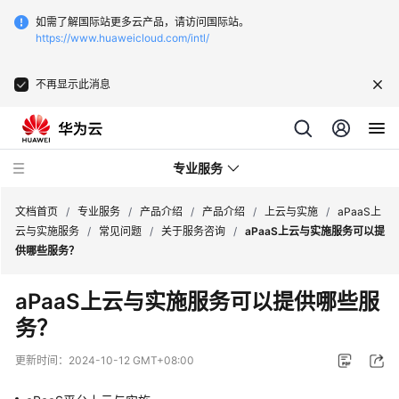
如需了解国际站更多云产品，请访问国际站。
https://www.huaweicloud.com/intl/
不再显示此消息
专业服务
文档首页
/
专业服务
/
产品介绍
/
产品介绍
/
上云与实施
/
aPaaS上
云与实施服务
/
常见问题
/
关于服务咨询
/
aPaaS上云与实施服务可以提
供哪些服务？
服
务
aPaaS上云与实施服务可以提供哪些服
公
务？
告
更新时间：
2024-10-12 GMT+08:00
产
品