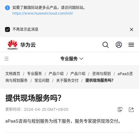
如需了解国际站更多云产品，请访问国际站。
https://www.huaweicloud.com/intl/
不再显示此消息
专业服务
文档首页
/
专业服务
/
产品介绍
/
产品介绍
/
咨询与规划
/
aPaaS咨
询与规划服务
/
常见问题
/
关于服务交付
/
提供现场服务吗？
服
提供现场服务吗？
务
公
更新时间：
2024-04-25 GMT+08:00
告
aPaaS咨询与规划服务为线下服务，服务专家提供现场交付。
产
品