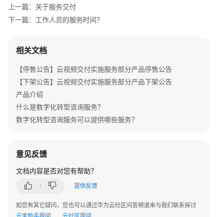
介
上一篇：关于服务交付
绍
下一篇：工作人员的服务时间？
产
品
相关文档
介
【停售公告】云视频交付实施服务部分产品停售公告
绍
【下架公告】云视频交付实施服务部分产品下架公告
咨
产品介绍
询
什么是数字化转型咨询服务？
与
数字化转型咨询服务可以提供哪些服务？
规
划
意见反馈
数
字
文档内容是否对您有帮助？
化
提供反馈
转
型
如您有其它疑问，您也可以通过华为云社区问答频道来与我们联系探讨
咨
云宝助手提问
云社区提问