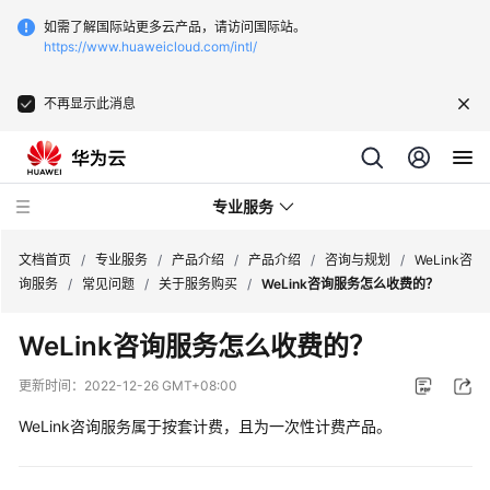
如需了解国际站更多云产品，请访问国际站。
https://www.huaweicloud.com/intl/
不再显示此消息
专业服务
文档首页
/
专业服务
/
产品介绍
/
产品介绍
/
咨询与规划
/
WeLink咨
询服务
/
常见问题
/
关于服务购买
/
WeLink咨询服务怎么收费的？
服
WeLink咨询服务怎么收费的？
务
公
更新时间：
2022-12-26 GMT+08:00
告
WeLink咨询服务属于按套计费，且为一次性计费产品。
产
品