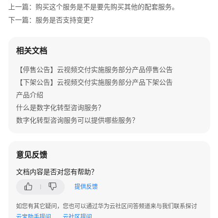
介
上一篇：购买这个服务是不是要先购买其他的配套服务。
绍
下一篇：服务是否支持变更？
产
品
相关文档
介
【停售公告】云视频交付实施服务部分产品停售公告
绍
【下架公告】云视频交付实施服务部分产品下架公告
咨
产品介绍
询
什么是数字化转型咨询服务？
与
数字化转型咨询服务可以提供哪些服务？
规
划
意见反馈
数
字
文档内容是否对您有帮助？
化
提供反馈
转
型
如您有其它疑问，您也可以通过华为云社区问答频道来与我们联系探讨
咨
云宝助手提问
云社区提问