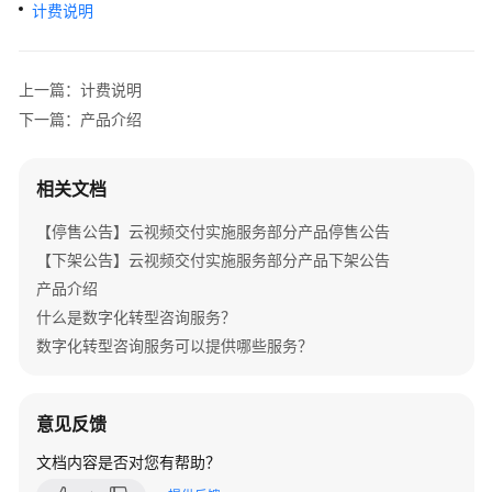
介
计费说明
绍
产
上一篇：计费说明
品
下一篇：产品介绍
介
绍
相关文档
咨
【停售公告】云视频交付实施服务部分产品停售公告
询
与
【下架公告】云视频交付实施服务部分产品下架公告
规
产品介绍
划
什么是数字化转型咨询服务？
数字化转型咨询服务可以提供哪些服务？
上
云
与
意见反馈
实
施
文档内容是否对您有帮助？