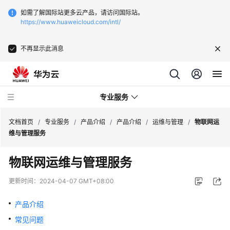
如需了解国际站更多云产品，请访问国际站。
https://www.huaweicloud.com/intl/
不再显示此消息
专业服务
文档首页
/
专业服务
/
产品介绍
/
产品介绍
/
运维与管理
/
物联网运
维与管理服务
服
物联网运维与管理服务
务
公
更新时间：
2024-04-07 GMT+08:00
告
产品介绍
产
常见问题
品