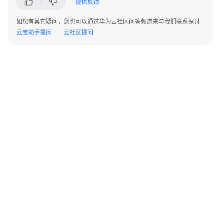
提供反馈
运
维
如您有其它疑问，您也可以通过华为云社区问答频道来与我们联系探讨
与
云宝助手提问
云社区提问
管
理
云
上
保
障
护
航
服
务
云
©2026 Huaweicloud.com 版权所有
黔ICP备20004760号-14
苏B2-20130048号
会
A2.B1.B2-20070312
议
增值电信业务经营许可证：B1.B2-20200593 | 代理域名注册服务机构：新网、西数
保
电子营业执照
贵公网安备 52990002000093号
障