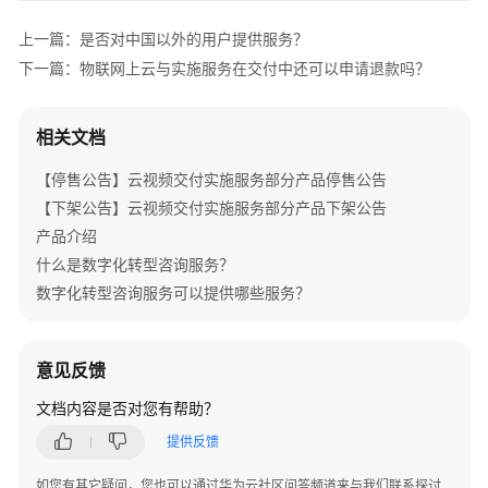
介
绍
上一篇：是否对中国以外的用户提供服务？
下一篇：物联网上云与实施服务在交付中还可以申请退款吗？
产
品
介
相关文档
绍
【停售公告】云视频交付实施服务部分产品停售公告
咨
【下架公告】云视频交付实施服务部分产品下架公告
询
产品介绍
与
什么是数字化转型咨询服务？
规
数字化转型咨询服务可以提供哪些服务？
划
上
意见反馈
云
与
文档内容是否对您有帮助？
实
提供反馈
施
如您有其它疑问，您也可以通过华为云社区问答频道来与我们联系探讨