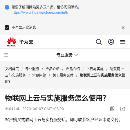
如需了解国际站更多云产品，请访问国际站。
https://www.huaweicloud.com/intl/
不再显示此消息
专业服务
文档首页
/
专业服务
/
产品介绍
/
产品介绍
/
上云与实施
/
物联网上
云与实施服务
/
常见问题
/
关于服务交付
/
物联网上云与实施服务怎么使
用？
服
务
物联网上云与实施服务怎么使用？
公
告
更新时间：
2023-09-07 GMT+08:00
客户购买物联网上云与实施服务后，即可联系客户经理申请交付。
产
品