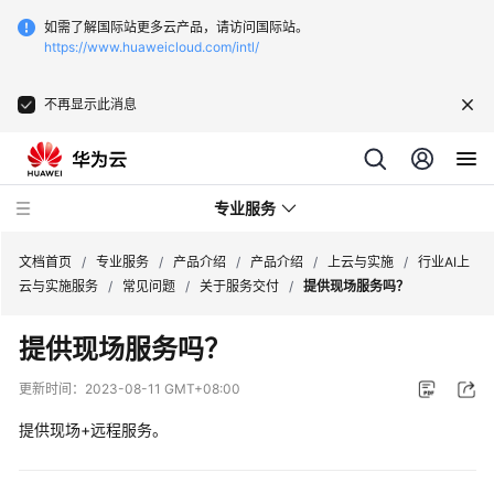
如需了解国际站更多云产品，请访问国际站。
https://www.huaweicloud.com/intl/
不再显示此消息
专业服务
文档首页
/
专业服务
/
产品介绍
/
产品介绍
/
上云与实施
/
行业AI上
云与实施服务
/
常见问题
/
关于服务交付
/
提供现场服务吗？
服
提供现场服务吗？
务
公
更新时间：
2023-08-11 GMT+08:00
告
提供现场+远程服务。
产
品