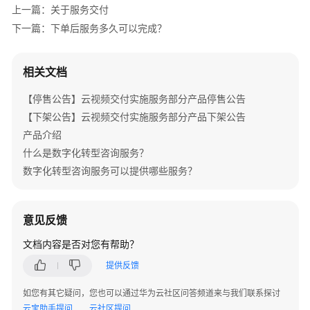
介
上一篇：关于服务交付
绍
下一篇：下单后服务多久可以完成？
产
品
相关文档
介
【停售公告】云视频交付实施服务部分产品停售公告
绍
【下架公告】云视频交付实施服务部分产品下架公告
咨
产品介绍
询
什么是数字化转型咨询服务？
与
数字化转型咨询服务可以提供哪些服务？
规
划
意见反馈
上
云
文档内容是否对您有帮助？
与
提供反馈
实
施
如您有其它疑问，您也可以通过华为云社区问答频道来与我们联系探讨
云宝助手提问
云社区提问