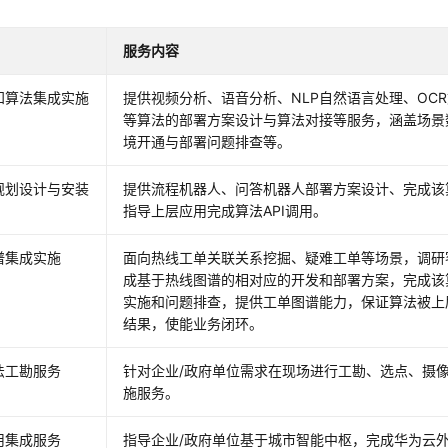
服务内容
知算法集成实施
提供视频分析、语音分析、NLP自然语言处理、OC
等算法的部署方案设计与算法对接等服务，涵盖场景
境开通与部署问题排查等。
规划设计与安装
提供流程机器人、问答机器人部署方案设计、完成该
指导上层应用完成算法API调用。
谱集成实施
面向热线工单关联关系挖掘、疑难工单等场景，调研
成基于热线图谱的相对应的开发和部署方案，完成该
实施和问题排查，提供工单图谱能力，保证算法被上
结果，使能业务闭环。
法工勘服务
针对企业/政府单位需求在现场进行工勘、选点、摄像
施服务。
用集成服务
指导企业/政府单位基于城市智能中枢，完成华为云外