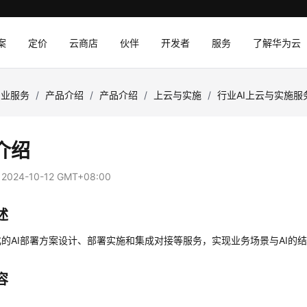
案
定价
云商店
伙伴
开发者
服务
了解华为云
专业服务
/
产品介绍
/
产品介绍
/
上云与实施
/
行业AI上云与实施服
介绍
：
2024-10-12 GMT+08:00
述
的AI部署方案设计、部署实施和集成对接等服务，实现业务场景与AI的
容