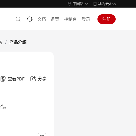
中国站
华为云App
文档
备案
控制台
登录
注册
务
/
产品介绍
分享
查看PDF
结合。