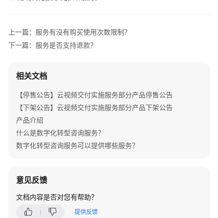
介
绍
上一篇：服务有没有购买使用次数限制？
产
下一篇：服务是否支持退款？
品
介
绍
相关文档
咨
【停售公告】云视频交付实施服务部分产品停售公告
询
【下架公告】云视频交付实施服务部分产品下架公告
与
产品介绍
规
什么是数字化转型咨询服务？
划
数字化转型咨询服务可以提供哪些服务？
上
云
与
意见反馈
实
文档内容是否对您有帮助？
施
提供反馈